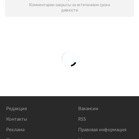
Комментарии закрыты за истечением срока
давности
Редакция
Вакансии
Контакты
RSS
Реклама
Правовая информация