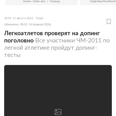
Англия — Кубок лиги
|
1-й раунд
Альфа-Банк Российская 
18:59, 11 августа 2011
Спорт
(обновлено: 00:05, 14 февраля 2026)
Легкоатлетов проверят на допинг
поголовно
Все участники ЧМ-2011 по
легкой атлетике пройдут допинг-
тесты