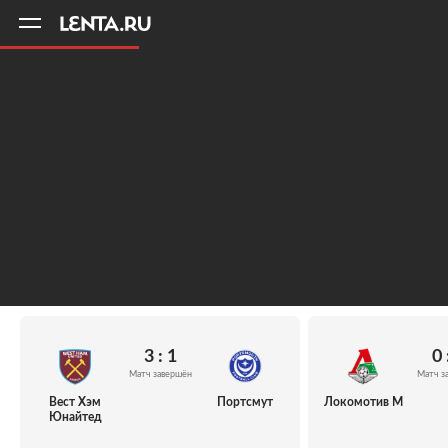
11
A
3 : 1
0 
Матч завершён
Матч з
Вест Хэм
Портсмут
Локомотив М
Юнайтед