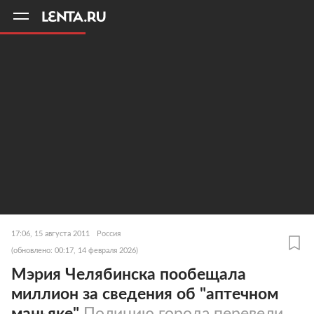
11
A
17:06, 15 августа 2011
Россия
(обновлено: 00:17, 14 февраля 2026)
Мэрия Челябинска пообещала
миллион за сведения об "аптечном
маньяке"
Полицию города перевели