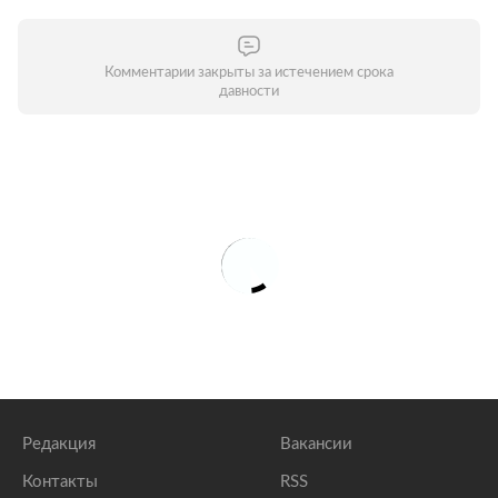
Комментарии закрыты за истечением срока
давности
Редакция
Вакансии
Контакты
RSS