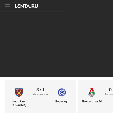
11
A
3 : 1
0 
Матч завершён
Матч з
Вест Хэм
Портсмут
Локомотив М
Юнайтед