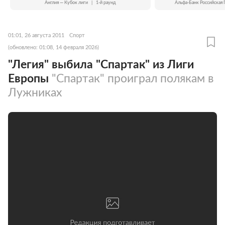
Англия — Кубок лиги
|
1-й раунд
Альфа-Банк Российская 
01:01, 26 августа 2011
Спорт
(обновлено: 01:08, 14 февраля 2026)
"Легия" выбила "Спартак" из Лиги
Европы
"Спартак" проиграл полякам в
Лужниках