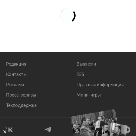
Редакция
Вакансии
Контакты
RSS
Реклама
Правовая информация
Пресс-релизы
Мини-игры
Техподдержка