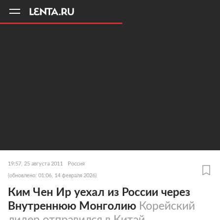
11
A
19:57, 25 августа 2011
Россия
(обновлено: 01:06, 14 февраля 2026)
Ким Чен Ир уехал из России через
Внутреннюю Монголию
Корейский
лидер отправился в Китай