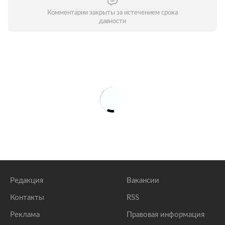
Комментарии закрыты за истечением срока
давности
Редакция
Вакансии
Контакты
RSS
Реклама
Правовая информация