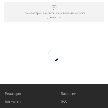
Комментарии закрыты за истечением срока
давности
Редакция
Вакансии
Контакты
RSS