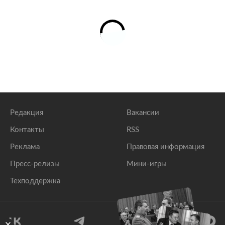
Редакция
Вакансии
Контакты
RSS
Реклама
Правовая информация
Пресс-релизы
Мини-игры
Техподдержка