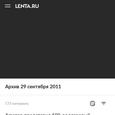
11
A
Архив 29 сентября 2011
173 материала
Все рубрики
Россия