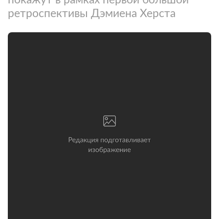
ретроспективы Дэмиена Херста