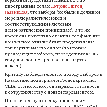
верховная представительница ЕС по
иностранным делам
Кэтрин Эштон
,
заявившая
, что выборы "не были в должной
мере плюралистическими и
соответствующими ключевым
демократическим принципам". В то же
время она позитивно оценила тот факт, что
в мажилисе отныне будут представлены
три партии вместо одной (по итогам
предыдущих выборов, проведенных в 2007
году, в мажилис прошла лишь партия
власти).
Критику наблюдателей по поводу выборов в
Казахстане поддержал и Госдепартамент
США. Тем не менее, он выразил готовность
к сотрудничеству с новым парламентом.
Положительную оценку прошедшим
выборам дали наблюдатели от ШОС и СНГ.