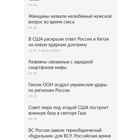
06:36
Женщины назвали нелюбимый мужской
вопрос во время секса
06:31
В США раскрыли ответ России и Китая
на новую ядерную доктрину
15:51, 6 августа 2026
Развеяны связанные с зарядкой
смартфонов мифы
06:30
Генсек ООН осудил украинские удары
по регионам России
06:25
Совет мира под эгидой США построит
военную базу в секторе Газа
06:18
ВС России завели термобарический
«будильник» для ВСУ. Российская армия