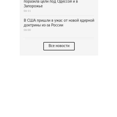
поразила цели под Одессой и в
Запорожье
06:11
В США пришли в ужас от новой ядерной
доктрины из-за России
06:00
Все новости