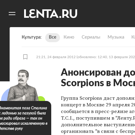
11
A
Культура
Все
Кино
Сериалы
Музыка
К
21:21, 24 февраля 2012
(обновлено: 12:40, 13 февраля 202
Анонсирован д
Scorpions в Мос
Группа Scorpions даст допол
концерт в Москве 29 апреля 2
Знаменитая поза Сталина
сообщается в пресс-релизе а
с ладонью за пазухой была
T.C.I., поступившем в "Ленту.Р
не ради образа — так он
дополнительное выступлени
маскировал искалеченную в
детстве руку
организовать "в связи с бес