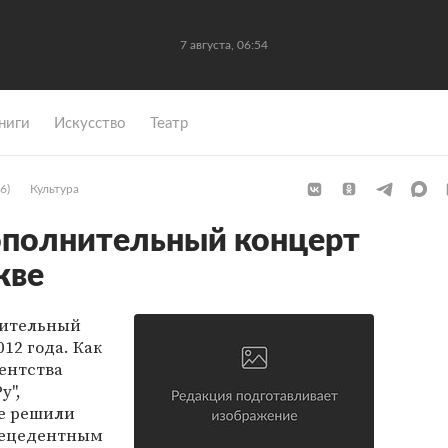
7 августа, 06:54
ниги
Искусство
Театр
6)
Культура
ополнительный концерт
кве
нительный
012 года. Как
гентства
у",
е решили
прецедентным