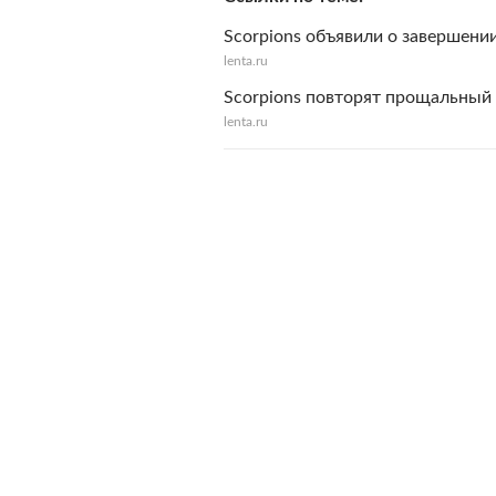
Scorpions объявили о завершени
lenta.ru
Scorpions повторят прощальный 
lenta.ru