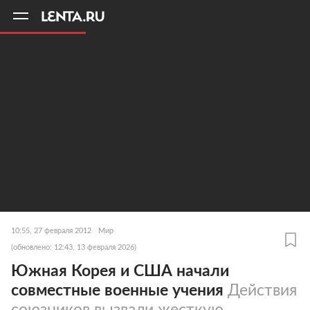
11
A
10:55, 27 февраля 2012
Мир
(обновлено: 12:43, 13 февраля 2026)
Южная Корея и США начали
совместные военные учения
Действия
союзников вызвали жесткую