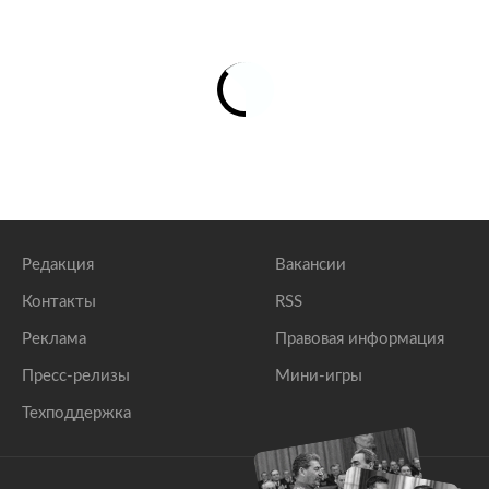
Редакция
Вакансии
Контакты
RSS
Реклама
Правовая информация
Пресс-релизы
Мини-игры
Техподдержка