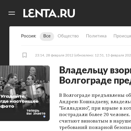
11
A
Россия
Все
Общество
Политика
Происше
23:14, 28 февраля 2012
(обновлено: 12:51, 13 февраля 202
Владельцу взор
Волгограде пре
В Волгограде предъявлены о
Угадайте,
Андрею Кошкадаеву, владель
где настоящее
фото
"Белладжио", при взрыве в ко
пострадали более 20 человек
считают виноватым в наруш
требований пожарной безопа