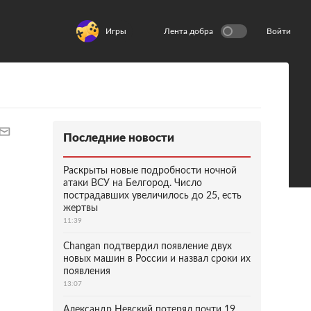
Игры
Лента добра
Войти
Последние новости
Раскрыты новые подробности ночной
атаки ВСУ на Белгород. Число
пострадавших увеличилось до 25, есть
жертвы
11:39
Changan подтвердил появление двух
новых машин в России и назвал сроки их
появления
13:07
Александр Невский потерял почти 19