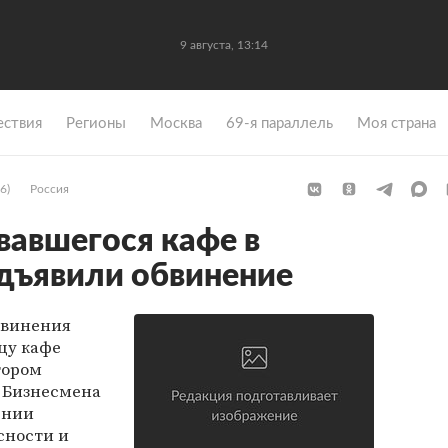
9 августа, 13:14
ствия
Регионы
Москва
69-я параллель
Моя страна
6)
Россия
вавшегося кафе в
дъявили обвинение
бвинения
цу кафе
тором
. Бизнесмена
ении
сности и