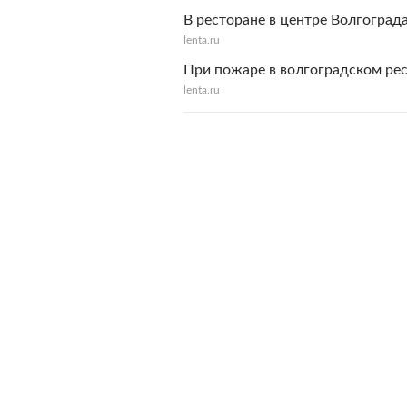
В ресторане в центре Волгогра
lenta.ru
При пожаре в волгоградском рес
lenta.ru