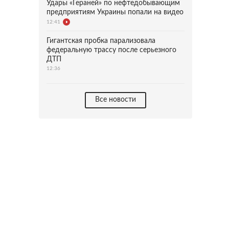
Удары «Гераней» по нефтедобывающим
предприятиям Украины попали на видео
12:41
Гигантская пробка парализовала
федеральную трассу после серьезного
ДТП
12:36
Все новости