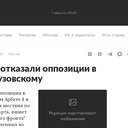
7 августа, 05:02
ствия
Регионы
Москва
69-я параллель
Моя страна
6)
Россия
отказали оппозиции в
узовскому
ппозиции в
 Арбате 8 и
и шествия по
арта, пишет
ого фронта"
ученных из