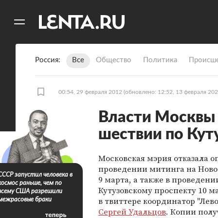
11
A
Россия
Все
Общество
Политика
Происше
00:54, 29 февраля 2012
(обновлено: 12:52, 13 февраля 202
Власти Москвы 
шествии по Кут
Московская мэрия отказала о
проведении митинга на Новом
СССР запустил человека в
9 марта, а также в проведени
космос раньше, чем по
Кутузовскому проспекту 10 м
всему США разрешили
в твиттере координатор "Лев
межрасовые браки
Сергей Удальцов
. Копии пол