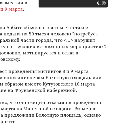
разместил в
 и 9 марта
,
а Арбате объясняется тем, что такое
 подана на 50 тысяч человек) "потребует
альной части города, что <...> нарушит
е участвующих в заявленных мероприятиях".
ословно, мотивируется и отказ в
овскому.
ест проведения митингов 8 и 9 марта
ли оппозиционерам Болотную площадь или
 образом вместо Кутузовского 10 марта
вие на Фрунзенской набережной.
стно, что оппозиции отказали в проведении
5 марта на Манежной площади. Взамен в
а предложили Болотную площадь, однако
ариант.