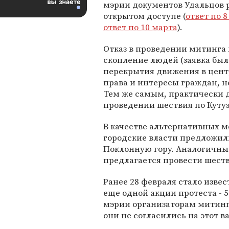
мэрии документов Удальцов 
открытом доступе (
ответ по 8
ответ по 10 марта
).
Отказ в проведении митинга н
скопление людей (заявка была
перекрытия движения в центр
права и интересы граждан, н
Тем же самым, практически д
проведении шествия по Кутуз
В качестве альтернативных м
городские власти предложи
Поклонную гору. Аналогичным
предлагается провести шест
Ранее 28 февраля стало изве
еще одной акции протеста - 
мэрии организаторам митинг
они не согласились на этот в