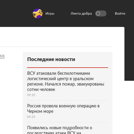
Игры
Лента добра
Войти
Последние новости
ВСУ атаковали беспилотниками
логистический центр в уральском
регионе. Начался пожар, эвакуированы
сотни человек
09:22
Россия провела военную операцию в
Черном море
09:22
Появились новые подробности о
последствиях атаки ВСУ на