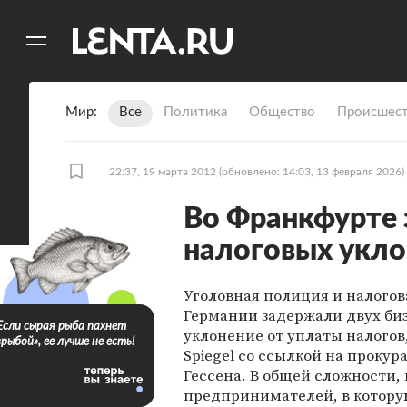
11
A
Мир
Все
Политика
Общество
Происшест
22:37, 19 марта 2012
(обновлено: 14:03, 13 февраля 2026)
Во Франкфурте
налоговых укло
Уголовная полиция и налогов
Германии задержали двух би
Если сырая рыба пахнет
уклонение от уплаты налогов
«рыбой», ее лучше не есть!
Spiegel со ссылкой на прокур
Гессена. В общей сложности,
предпринимателей, в котору