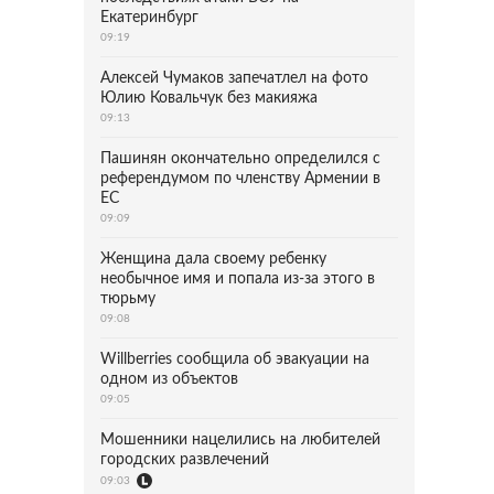
Екатеринбург
09:19
Алексей Чумаков запечатлел на фото
Юлию Ковальчук без макияжа
09:13
Пашинян окончательно определился с
референдумом по членству Армении в
ЕС
09:09
Женщина дала своему ребенку
необычное имя и попала из-за этого в
тюрьму
09:08
Willberries сообщила об эвакуации на
одном из объектов
09:05
Мошенники нацелились на любителей
городских развлечений
09:03