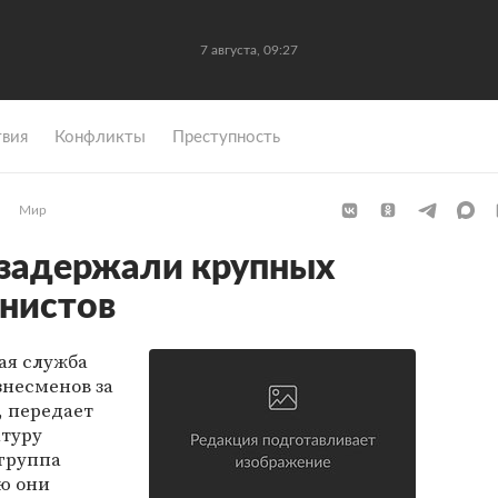
7 августа, 09:27
вия
Конфликты
Преступность
Мир
 задержали крупных
нистов
ая служба
знесменов за
, передает
атуру
 группа
ю они