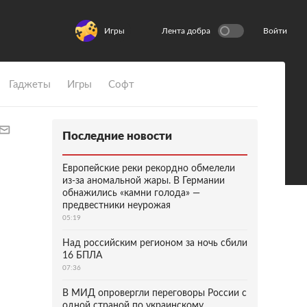
Игры
Лента добра
Войти
Гаджеты
Игры
Софт
Последние новости
Европейские реки рекордно обмелели
из-за аномальной жары. В Германии
обнажились «камни голода» —
предвестники неурожая
05:19
Над российским регионом за ночь сбили
16 БПЛА
07:36
В МИД опровергли переговоры России с
одной страной по украинскому