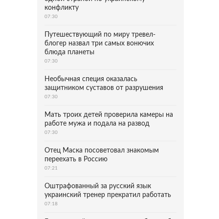
конфликту
07:30
Путешествующий по миру тревел-
блогер назвал три самых вонючих
блюда планеты
07:30
Необычная специя оказалась
защитником суставов от разрушения
07:30
Мать троих детей проверила камеры на
работе мужа и подала на развод
07:30
Отец Маска посоветовал знакомым
переехать в Россию
07:21
Оштрафованный за русский язык
украинский тренер прекратил работать
07:18