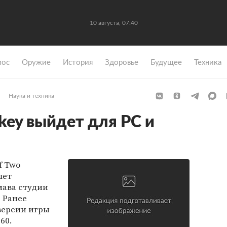
10 августа, 07:40
мос
Оружие
История
Здоровье
Будущее
Техника
Наука и техника
key выйдет для PC и
f Two
шет
лава студии
. Ранее
версии игры
60.