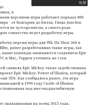
де
овам, в
ными версиями игры работают порядка 800
ра - от Болгарии до Китая. Глава Junction
яется не аутсорсингом, а своего рода
орая совместно ведет разработку игры.
работку версии игры для Wii. На Xbox 360 и
Blitz, ранее разработавшая такие игры, как
том, какие команды занимаются созданием Epic
PC и Mac, Уоррен уточнять не стал.
ей сиквела Epic Mickey также задействована
роект Epic Mickey: Power of Illusion, который
оли 3DS. Как сообщалось ранее, эта игра
шедшей в 1990 году Castle of Illusion
ет стилизована под шестнадцатибитную
y запланирован на осень 2012 года.