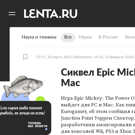
11
A
Наука и техника
Все
Наука
В России
Кос
23:51, 30 марта 2012
(обновлено: 14:56, 13 февраля 2026)
Сиквел Epic Mic
Mac
Игра Epic Mickey: The Power O
выйдет для PC и Mac. Как пи
Если сырая рыба пахнет
Eurogamer, об этом сообщил г
«рыбой», ее лучше не есть!
Junction Point Уоррен Спектор
разработчики анонсировали 
для консолей Wii, PS3 и Xbox 3