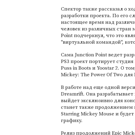
Спектор также рассказал о хо
разработки проекта. По его сл
настоящее время над различ
человек из различных стран ми
Point подчеркнул, что это явл
"виртуальной командой", кот
Сама Junction Point ведет раз
PS3 проект портирует студия 
Puss in Boots и Yoostar 2. О 
Mickey: The Power Of Two для 
В работе над еще одной верси
Dreamrift. Она разрабатывает п
выйдет эксклюзивно для конс
станет также продолжением вы
Starring Mickey Mouse и буд
графику.
Релиз продолжений Epic Micke