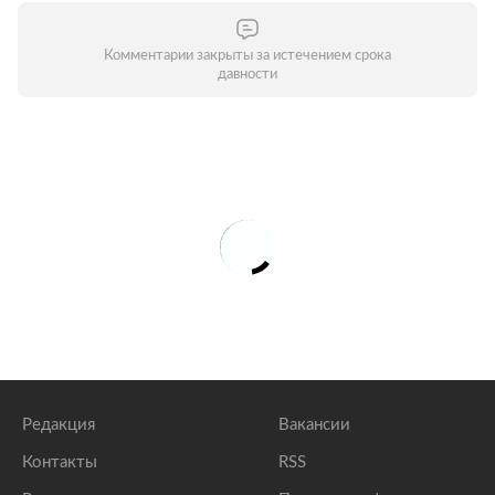
Комментарии закрыты за истечением срока
давности
Редакция
Вакансии
Контакты
RSS