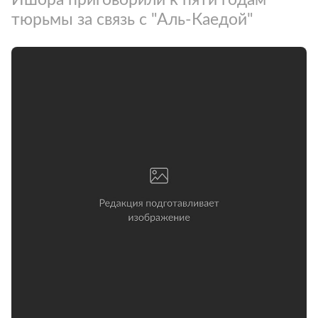
тюрьмы за связь с "Аль-Каедой"