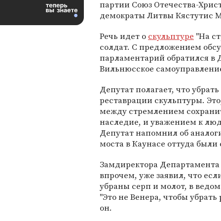
партии Союз Отечества-Хрис
демократы Литвы Кястутис 
Речь идет о
скульптуре
"На с
солдат. С предложением обсу
парламентарий обратился в 
Вильнюсское самоуправлени
Депутат полагает, что убрат
реставрации скульптуры. Это
между стремлением сохранить
наследие, и уважением к люд
Депутат напомнил об аналог
моста в Каунасе оттуда были 
Замдиректора Департамента 
впрочем, уже заявил, что есл
убраны серп и молот, в ведом
"Это не Венера, чтобы убрать 
он.