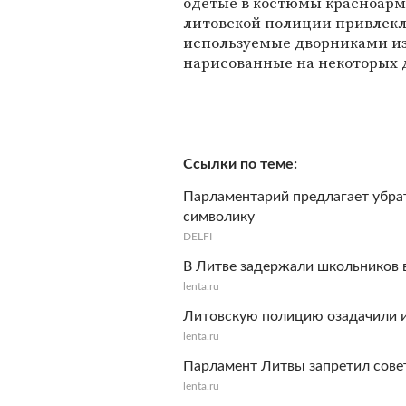
одетые в костюмы красноарме
литовской полиции привлекл
используемые дворниками из
нарисованные на некоторых 
Ссылки по теме
Парламентарий предлагает убрат
символику
DELFI
В Литве задержали школьников 
lenta.ru
Литовскую полицию озадачили 
lenta.ru
Парламент Литвы запретил сове
lenta.ru