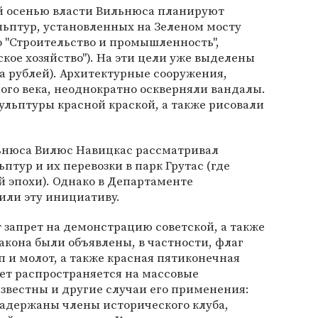
й осенью власти Вильнюса планируют
льптур, установленных на Зеленом мосту
о "Строительство и промышленность",
кое хозяйство"). На эти цели уже выделены
на рублей). Архитектурные сооружения,
лого века, неоднократно оскверняли вандалы.
кульптуры красной краской, а также рисовали
льнюса Вилюс Навицкас рассматривал
тур и их перевозки в парк Грутас (где
 эпохи). Однако в Департаменте
или эту инициативу.
т запрет на демонстрацию советской, а также
акона были объявлены, в частности, флаг
п и молот, а также красная пятиконечная
рет распространяется на массовые
известны и другие случаи его применения:
задержаны члены исторического клуба,