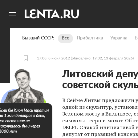
11
A
Бывший СССР
Все
Прибалтика
Украина
Б
17:08, 8 июня 2012
(обновлено: 19:32, 13 февраля 2026)
Литовский депу
советской скул
В Сейме Литвы предложили у
одной из скульптур, установ
Если бы Илон Маск тратил
Зеленом мосту в Вильнюсе, с
по 1 млн долларов в день,
символы - серп и молот. Об э
его состояние не
DELFI. С такой инициативой
закончилось бы и через
2000 лет
депутат от правящей консер