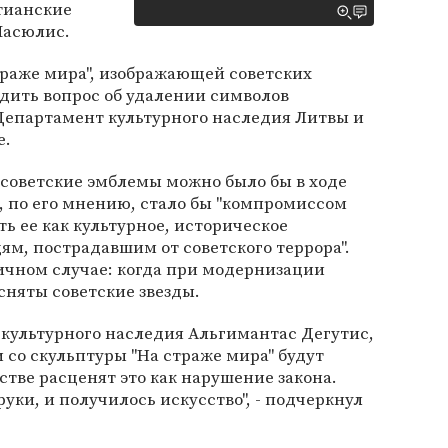
тианские
Масюлис.
траже мира", изображающей советских
дить вопрос об удалении символов
Департамент культурного наследия Литвы и
е.
ь советские эмблемы можно было бы в ходе
, по его мнению, стало бы "компромиссом
 ее как культурное, историческое
ям, пострадавшим от советского террора".
ичном случае: когда при модернизации
сняты советские звезды.
культурного наследия Альгимантас Дегутис,
и со скульптуры "На страже мира" будут
стве расценят это как нарушение закона.
руки, и получилось искусство", - подчеркнул