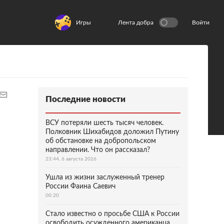
Игры
Лента добра
Войти
Последние новости
ВСУ потеряли шесть тысяч человек.
Полковник Шихабидов доложил Путину
об обстановке на добропольском
направлении. Что он рассказал?
23:44, 6 августа 2026
Ушла из жизни заслуженный тренер
России Фаина Саевич
00:20
Стало известно о просьбе США к России
освободить осужденного американца