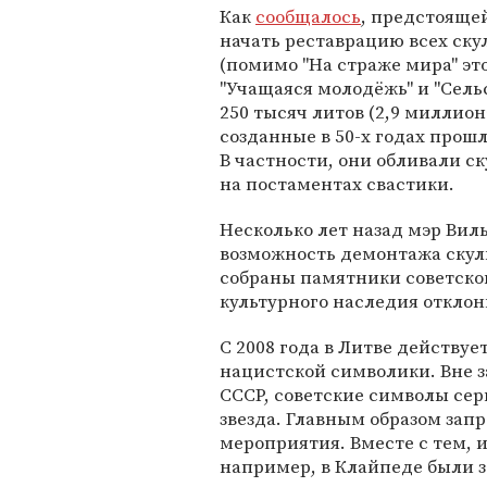
Как
сообщалось
, предстояще
начать реставрацию всех ску
(помимо "На страже мира" эт
"Учащаяся молодёжь" и "Сельс
250 тысяч литов (2,9 миллио
созданные в 50-х годах прош
В частности, они обливали с
на постаментах свастики.
Несколько лет назад мэр Ви
возможность демонтажа скульп
собраны памятники советской
культурного наследия отклон
С 2008 года в Литве действуе
нацистской символики. Вне з
СССР, советские символы сер
звезда. Главным образом зап
мероприятия. Вместе с тем, 
например, в Клайпеде были 