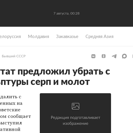
7 августа, 00:28
елоруссия
Молдавия
Закавказье
Средняя Азия
Бывший СССР
тат предложил убрать с
ьптуры серп и молот
далить с
ленных на
оветские
том сообщает
 выступил
вативной