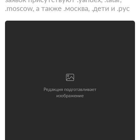
.moscow, а также .москва, .дети и .рус