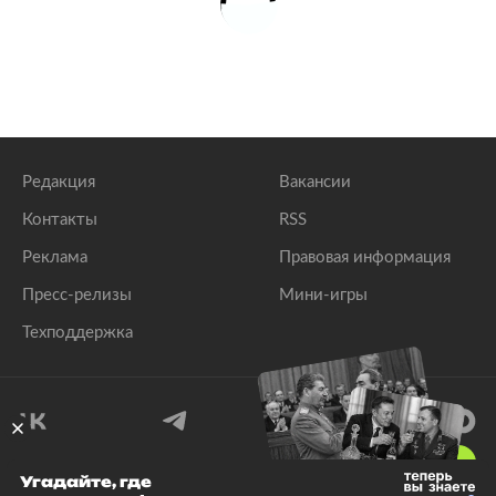
Редакция
Вакансии
Контакты
RSS
Реклама
Правовая информация
Пресс-релизы
Мини-игры
Техподдержка
18
+
Угадайте, где