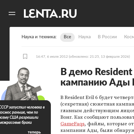
11
A
Наука и техника
Все
Наука
В России
Кос
16:47, 6 июля 2012
(обновлено: 21:25, 13 февраля 2026)
В демо Resident
кампанию Ады 
В Resident Evil 6 будет четвер
(секретная) сюжетная кампан
СССР запустил человека в
главным действующим лицом
космос раньше, чем по
Вонг. Как сообщают пользова
всему США разрешили
GameFaqs
, файлы, которые от
межрасовые браки
кампании Ады, были обнаруж