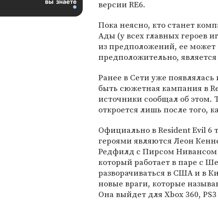
версии RE6.
Пока неясно, кто станет ком
Ады (у всех главных героев и
из предположений, ее может 
предположительно, является
Ранее в Сети уже появлялась
быть сюжетная кампания в Resi
источники сообщал об этом. 
откроется лишь после того, к
Официально в Resident Evil 
героями являются Леон Кенне
Редфилд с Пирсом Нивансом 
который работает в паре с Ш
разворачиваться в США и в Ки
новые враги, которые называю
Она выйдет для Xbox 360, PS3 