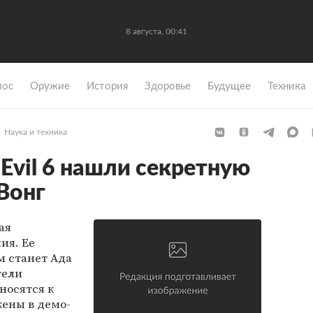
8 августа, 00:41
мос
Оружие
История
Здоровье
Будущее
Техника
Наука и техника
 Evil 6 нашли секретную
Вонг
тая
ия. Ее
 станет Ада
тели
носятся к
ены в демо-