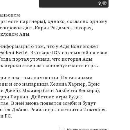
паньоном
гры есть партнеры), однако, согласно одному
сопровождать Карла Радамес, которая,
 клоном Ады.
 информация о том, что у Ады Вонг может
dent Evil 6. В январе IGN со ссылкой на свои
Тогда портал уточнял, что история Ады
ак игроки завершат основную часть игры.
6 три сюжетных кампании. Их главными
ди и его напарница Хелена Харпер, Крис
и Джейк Мюллер (сын Альберта Вескера),
ерри Биркин. Действие игры будет
тае. В ней вновь появятся зомби и будут
тся Дж'аво. Релиз игры состоится 2 октября.
и PС.
Комментарии отключены