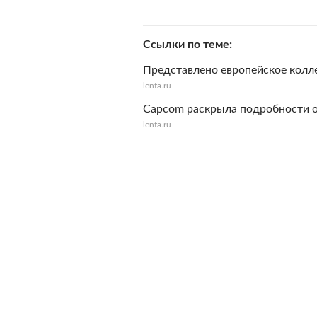
Ссылки по теме
Представлено европейское коллек
lenta.ru
Capcom раскрыла подробности о R
lenta.ru