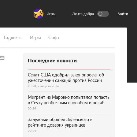
Игры
Лента добра
Войти
Гаджеты
Игры
Софт
Последние новости
Сенат США одобрил законопроект об
ужесточении санкций против России
20:28, 7 августа 2026
Мигрант из Марокко попытался попасть
в Сеуту необычным способом и погиб
00:24
Залужный обошел Зеленского в
рейтинге доверия украинцев
00:24