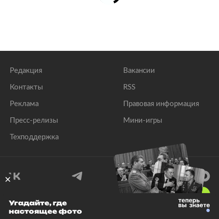
Редакция
Вакансии
Контакты
RSS
Реклама
Правовая информация
Пресс-релизы
Мини-игры
Техподдержка
18
+
Угадайте, где
настоящее фото
© 1999–2026 Все права защищены.
ООО «Лента.Ру»