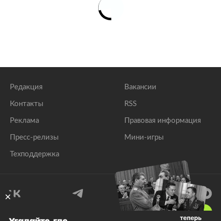
Редакция
Вакансии
Контакты
RSS
Реклама
Правовая информация
Пресс-релизы
Мини-игры
Техподдержка
18
+
Угадайте, где