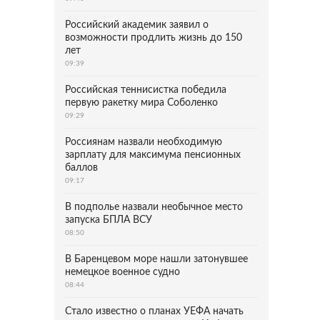
Российский академик заявил о
возможности продлить жизнь до 150
лет
09:39
Российская теннисистка победила
первую ракетку мира Соболенко
09:29
Россиянам назвали необходимую
зарплату для максимума пенсионных
баллов
09:17
В подполье назвали необычное место
запуска БПЛА ВСУ
08:50
В Баренцевом море нашли затонувшее
немецкое военное судно
08:44
Стало известно о планах УЕФА начать