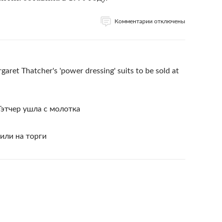
Комментарии отключены
aret Thatcher's 'power dressing' suits to be sold at
этчер ушла с молотка
или на торги