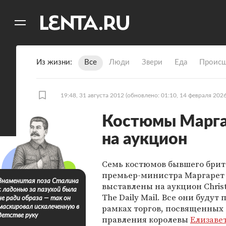
11
A
Из жизни
Все
Люди
Звери
Еда
Происш
19:48, 31 августа 2012
(обновлено: 01:10, 14 февраля 2026
Костюмы Марга
на аукцион
Семь костюмов бывшего брит
премьер-министра Маргарет
Знаменитая поза Сталина
выставлены на аукцион Christ
с ладонью за пазухой была
The Daily Mail. Все они будут
не ради образа — так он
рамках торгов, посвященных
маскировал искалеченную в
детстве руку
правления королевы
Елизавет