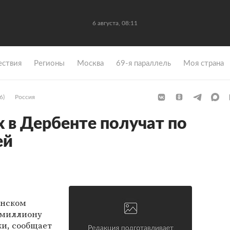
6 августа, 08:11
ствия
Регионы
Москва
69-я параллель
Моя страна
6)
Россия
 в Дербенте получат по
ей
анском
 миллиону
ки, сообщает