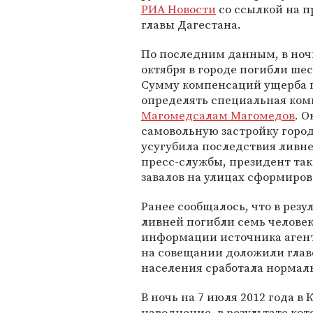
РИА Новости
со ссылкой на п
главы Дагестана.
По последним данным, в ночь
октября в городе погибли шес
Сумму компенсаций ущерба 
определять специальная коми
Магомедсалам Магомедов
. 
самовольную застройку города
усугубила последствия ливн
пресс-службы, президент так
завалов на улицах сформиро
Ранее сообщалось, что в резу
ливней погибли семь человек
информации источника агент
на совещании доложили главе
населения сработала нормал
В ночь на 7 июля 2012 года в
наводнение, в результате кот