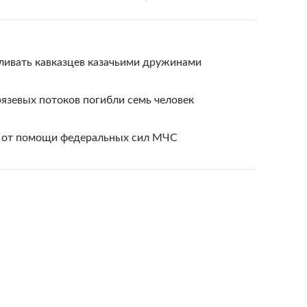
ливать кавказцев казачьими дружинами
рязевых потоков погибли семь человек
я от помощи федеральных сил МЧС