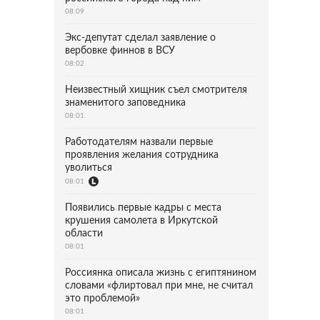
08:09
Экс-депутат сделал заявление о
вербовке финнов в ВСУ
08:02
Неизвестный хищник съел смотрителя
знаменитого заповедника
08:01
Работодателям назвали первые
проявления желания сотрудника
уволиться
08:01
Появились первые кадры с места
крушения самолета в Иркутской
области
08:01
Россиянка описала жизнь с египтянином
словами «флиртовал при мне, не считал
это проблемой»
08:01