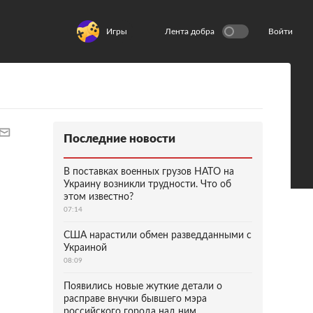
Игры
Лента добра
Войти
Последние новости
В поставках военных грузов НАТО на
Украину возникли трудности. Что об
этом известно?
07:14
США нарастили обмен разведданными с
Украиной
08:09
Появились новые жуткие детали о
расправе внучки бывшего мэра
российского города над ним