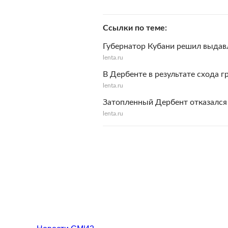
Ссылки по теме
Губернатор Кубани решил выдав
lenta.ru
В Дербенте в результате схода г
lenta.ru
Затопленный Дербент отказалс
lenta.ru