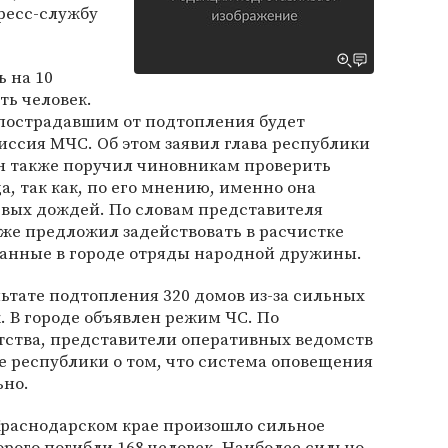
ресс-службу
 на 10
ть человек.
пострадавшим от подтопления будет
ссия МЧС. Об этом заявил глава республики
Он также поручил чиновникам проверить
, так как, по его мнению, именно она
евых дождей. По словам представителя
же предложил задействовать в расчистке
ванные в городе отряды народной дружины.
льтате подтопления 320 домов из-за сильных
. В городе объявлен режим ЧС. По
ства, представители оперативных ведомств
 республики о том, что система оповещения
ьно.
 Краснодарском крае произошло сильное
орого погибли 168 человек. Наиболее сильно