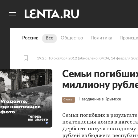
11
A
Россия
Все
Общество
Политика
Происше
19:25, 10 октября 2012
(обновлено: 04:04, 14 февраля 202
Семьи погибших
миллиону рубл
Наводнение в Крымске
Сюжет
Угадайте,
где настоящее
фото
Семьи погибших в результате
подтопления домов в дагест
Дербенте получат по одному
рублей из бюджета республи