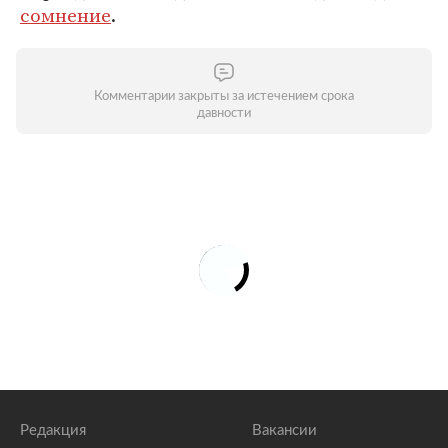
сомнение
.
Комментарии закрыты за истечением срока
давности
Редакция
Вакансии