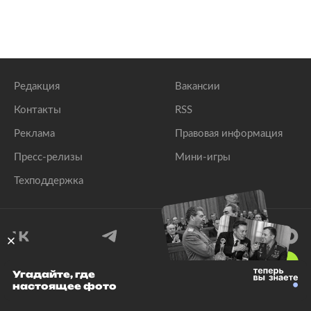
Редакция
Вакансии
Контакты
RSS
Реклама
Правовая информация
Пресс-релизы
Мини-игры
Техподдержка
18
+
Угадайте, где
настоящее фото
© 1999–2026 Все права защищены.
ООО «Лента.Ру»