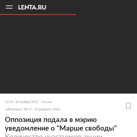
11
A
12:24, 30 ноября 2012
Россия
(обновлено: 08:17, 14 февраля 2026)
Оппозиция подала в мэрию
уведомление о "Марше свободы"
Количество участников акции