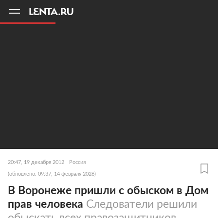
11
A
20:47, 19 декабря 2012
Россия
(обновлено: 09:37, 14 февраля 2026)
В Воронеже пришли с обыском в Дом
прав человека
Следователи решили
обыскать всех правозащитников