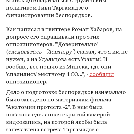
Минск договариваться с грузинским
политиком Гиви Таргамадзе о
финансировании беспорядков.
Как написал в твиттере Роман Хабаров, на
допросе его спрашивали про этих
оппозиционеров. "'Доверительно'
(
следователь - "Лента.ру"
) сказал, что я им не
нужен, а на Удальцова есть 'факты'. И
вообще, все пошло из Минска, где они
'спалились' местному ФСО...", -
сообщил
оппозиционер.
Дело о подготовке беспорядков изначально
было заведено по материалам фильма
"Анатомии протеста -2". В нем была
показана сделанная скрытой камерой
видеозапись, на которой якобы была
запечатлена встреча Таргамадзе с