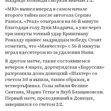
Мадриде команды сыграли вничью 1:1.
«МЮ» вышел вперед в самом начале
второго тайма после автогола Серхио
Рамоса. «Реал» отыгрался на 66-й минуте
благодаря голу Луки Модрича, а уже через
три минуты точный удар Криштиану
Роналду принес мадридцам победу. Стоит
отметить, что «Манчестер» с 56-й минуты
играл вдесятером из-за удаления Нани.
В другом матче, также состоявшемся
вечером 4 марта, дортмундская «Боруссия»
разгромила дома донецкий «Шахтер» со
счетом 3:0 и вышла, таким образом, в
четвертьфинал. Голы забили Фелипе
Сантана, Марио Гетце и Якуб Блащиковски.
Первый матч, проходивший в Донецке,
завершился со счетом 2:2.