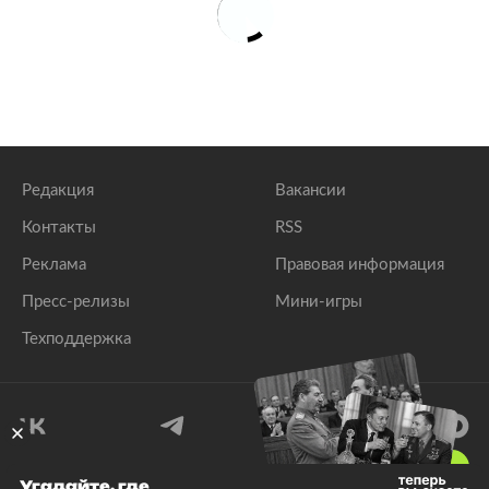
Редакция
Вакансии
Контакты
RSS
Реклама
Правовая информация
Пресс-релизы
Мини-игры
Техподдержка
18
+
Угадайте, где