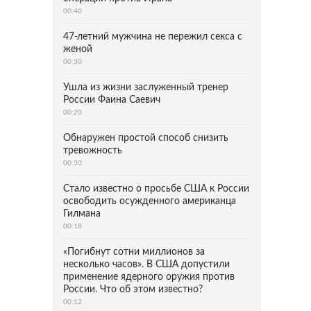
00:40
47-летний мужчина не пережил секса с
женой
00:30
Ушла из жизни заслуженный тренер
России Фаина Саевич
00:20
Обнаружен простой способ снизить
тревожность
00:30
Стало известно о просьбе США к России
освободить осужденного американца
Гилмана
00:18
«Погибнут сотни миллионов за
несколько часов». В США допустили
применение ядерного оружия против
России. Что об этом известно?
00:12