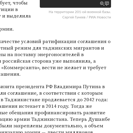
бует, чтобы
тиции в
На территории 201-ой военной базы.
 и выделила
Сергей Гунеев / РИА Новости
рмии.
качестве условий ратификации соглашения о
готный режим для таджикских мигрантов и
ы на поставку энергоносителей в
 российская сторона уже выполнила, а
«Коммерсанта», вести не желает и требует
лашения.
я визита президента РФ Владимира Путина в
и соглашение, в соответствии с которым
в Таджикистане продлевается до 2042 года:
шения истекает в 2014 году. Тогда же
тные обещания профинансировать развитие
зацию армии Таджикистана. Теперь Душанбе
 были закреплены документально, а объем
рнизацию армии — двести миллионов