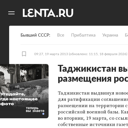
11
A
Бывший СССР
Все
Прибалтика
Украина
Б
09:27, 19 марта 2013
(обновлено: 11:15, 18 февраля 2026)
Таджикистан вы
размещения рос
Таджикистан выдвинул новое
Угадайте,
для ратификации соглашения
где настоящее
фото
размещении на территории с
российской военной базы. Ка
во вторник, 19 марта, со ссыл
собственные источники газе