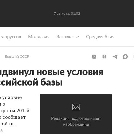
7 августа, 01:02
елоруссия
Молдавия
Закавказье
Средняя Азия
Бывший СССР
двинул новые условия
сийской базы
 условие
 о
траны 201-й
к сообщает
кой на
та