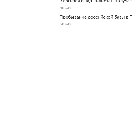
Киргизия и Таджикистан получат
lenta.ru
Пребывание российской базы в 
lenta.ru