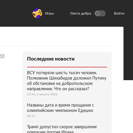
Игры
Лента добра
Войти
Последние новости
ВСУ потеряли шесть тысяч человек.
Полковник Шихабидов доложил Путину
об обстановке на добропольском
направлении. Что он рассказал?
23:44, 6 августа 2026
Названы дата и время прощания с
олимпийским чемпионом Едешко
00:52
Трамп допустил скорое завершение
операции против Ирана