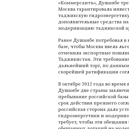
«Коммерсантъ», Душанбе тре
Москва гарантировала инвес
таджикскую гидроэнергетику
дополнительные средства на
модернизацию таджикской а
Ранее Душанбе потребовал в 
базе, чтобы Москва ввела ль
отменила экспортные пошлин
Таджикистан. Эти требования
дальнейший торг, по данным 
скорейшей ратификации сог
В октябре 2012 года во врем
Душанбе две страны заключил
пребывание российской базы 
срок действия прежнего согла
российская сторона дала ус
гидроэнергетики и модерни
требует, чтобы эти обещания
обещанных дотаций на моде