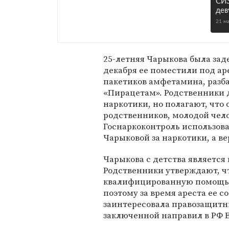
СИ
дев
21 м
25-летняя Чарыкова была заде
декабря ее поместили под аре
пакетиков амфетамина, разб
«Пирацетам». Родственники 
наркотики, но полагают, что
родственников, молодой чело
Госнаркоконтроль использова
Чарыковой за наркотики, а ве
Чарыкова с детства является
Родственники утверждают, чт
квалифицированную помощь,
поэтому за время ареста ее 
заинтересовала правозащитни
заключенной направил в РФ Е