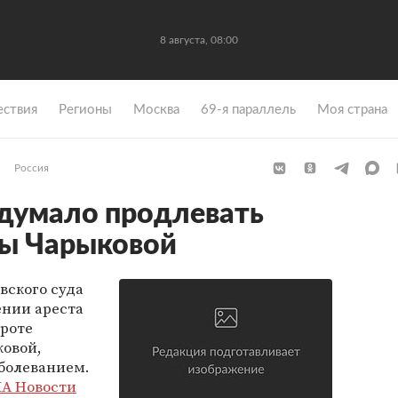
8 августа, 08:00
ствия
Регионы
Москва
69-я параллель
Моя страна
Россия
думало продлевать
ты Чарыковой
вского суда
ении ареста
ороте
овой,
аболеванием.
А Новости