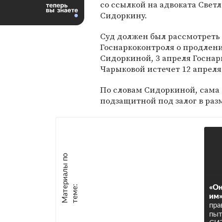
со ссылкой на адвоката Свет
Сидоркину.
Суд должен был рассмотреть
Госнаркоконтроля о продлени
Сидоркиной, 3 апреля Госнар
Чарыковой истечет 12 апреля
По словам Сидоркиной, сама 
подзащитной под залог в раз
М
а
т
р
и
а
л
ы
п
о
т
е
м
е
е
:
«Он
им
пра
пыт