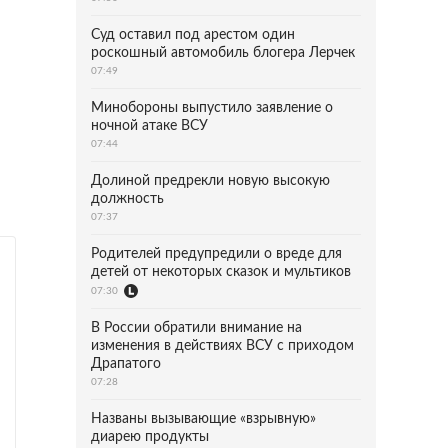
Суд оставил под арестом один
роскошный автомобиль блогера Лерчек
07:49
Минобороны выпустило заявление о
ночной атаке ВСУ
07:44
Долиной предрекли новую высокую
должность
07:37
Родителей предупредили о вреде для
детей от некоторых сказок и мультиков
07:30
В России обратили внимание на
изменения в действиях ВСУ с приходом
Драпатого
07:28
Названы вызывающие «взрывную»
диарею продукты