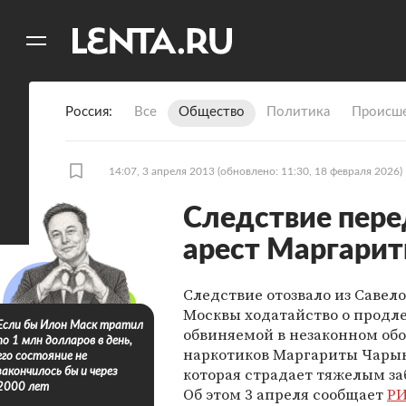
11
A
Россия
Все
Общество
Политика
Происше
14:07, 3 апреля 2013
(обновлено: 11:30, 18 февраля 2026)
Следствие пере
арест Маргари
Следствие отозвало из Савело
Москвы ходатайство о продл
Если бы Илон Маск тратил
обвиняемой в незаконном об
по 1 млн долларов в день,
наркотиков Маргариты Чарык
его состояние не
которая страдает тяжелым з
закончилось бы и через
2000 лет
Об этом 3 апреля сообщает
РИ