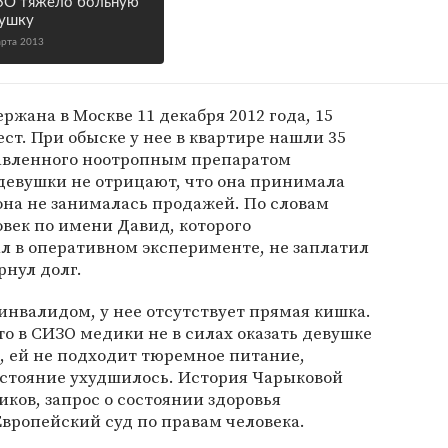
ЗО тяжело больную
ушку
арта 2013
ржана в Москве 11 декабря 2012 года, 15
ст. При обыске у нее в квартире нашли 35
авленного ноотропным препаратом
девушки не отрицают, что она принимала
 она не занималась продажей. По словам
век по имени Давид, которого
л в оперативном эксперименте, не заплатил
рнул долг.
 инвалидом, у нее отсутствует прямая кишка.
о в СИЗО медики не в силах оказать девушке
 ей не подходит тюремное питание,
состояние ухудшилось. История Чарыковой
ков, запрос о состоянии здоровья
вропейский суд по правам человека.