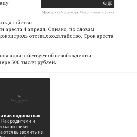
лану
Маргарита Чарыкова. Фото: личный архив
 ходатайство
и ареста 4 апреля. Однако, по словам
коконтроль отозвал ходатайство. Срок ареста
.
она ходатайствует об освобождении
мере 500 тысяч рублей.
а как подопытная
»
Как родители и
возащитники
аются вызволить из