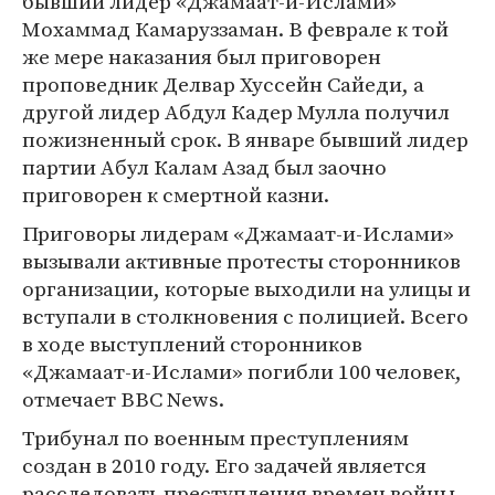
бывший лидер «Джамаат-и-Ислами»
Мохаммад Камаруззаман. В феврале к той
же мере наказания был приговорен
проповедник Делвар Хуссейн Сайеди, а
другой лидер Абдул Кадер Мулла получил
пожизненный срок. В январе бывший лидер
партии Абул Калам Азад был заочно
приговорен к смертной казни.
Приговоры лидерам «Джамаат-и-Ислами»
вызывали активные протесты сторонников
организации, которые выходили на улицы и
вступали в столкновения с полицией. Всего
в ходе выступлений сторонников
«Джамаат-и-Ислами» погибли 100 человек,
отмечает BBC News.
Трибунал по военным преступлениям
создан в 2010 году. Его задачей является
расследовать преступления времен войны