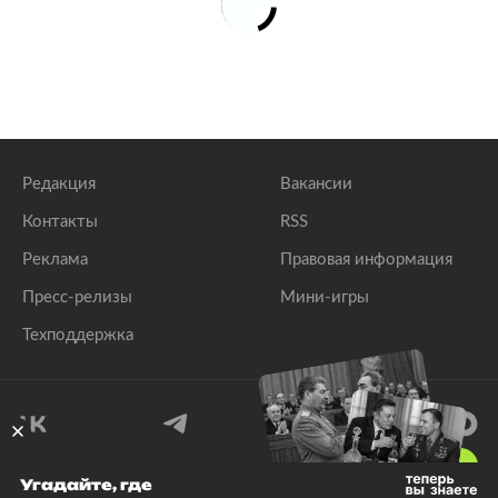
Редакция
Вакансии
Контакты
RSS
Реклама
Правовая информация
Пресс-релизы
Мини-игры
Техподдержка
18
+
Угадайте, где