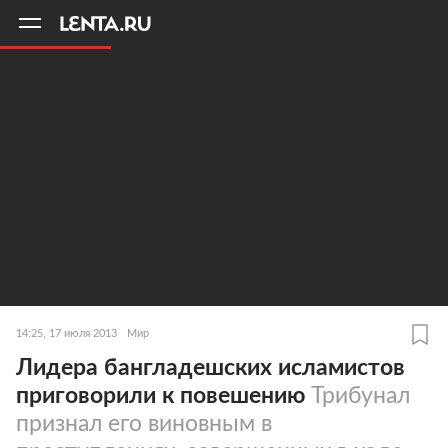
11
A
14:25, 17 июля 2013
Мир
Лидера бангладешских исламистов
приговорили к повешению
Трибунал
признал его виновным в