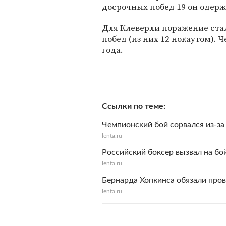
досрочных побед 19 он одерж
Для Клеверли поражение стал
побед (из них 12 нокаутом).
года.
Ссылки по теме
Чемпионский бой сорвался из-за 
lenta.ru
Российский боксер вызвал на бо
lenta.ru
Бернарда Хопкинса обязали пров
lenta.ru