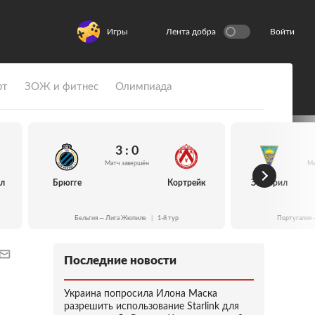
Игры
Лента добра
Войти
рт
ЗОЖ и фитнес
Олимпиада
3 : 0
Матч завершён
Ма
йл
Брюгге
Кортрейк
Эшторил
Бельгия — Лига Жюпиле
|
1-й тур
Португалия 
Последние новости
Украина попросила Илона Маска
разрешить использование Starlink для