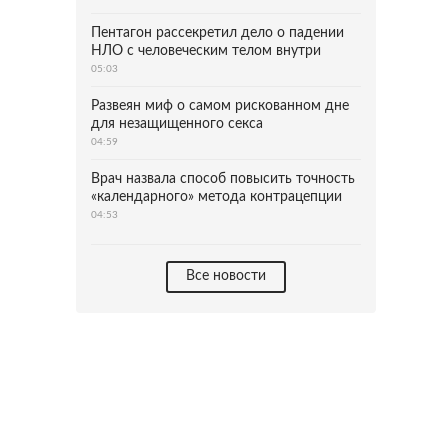
Пентагон рассекретил дело о падении
НЛО с человеческим телом внутри
05:03
Развеян миф о самом рискованном дне
для незащищенного секса
04:59
Врач назвала способ повысить точность
«календарного» метода контрацепции
04:53
Все новости