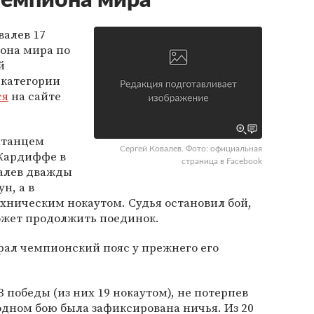
чемпиона мира
валев 17
иона мира по
й
 категории
ся
на сайте
итанцем
Сергей Ковалев. Фото: официальная
Кардиффе в
страница в Facebook
валев дважды
н, а в
хническим нокаутом. Судья остановил бой,
ожет продолжить поединок.
рал чемпионский пояс у прежнего его
 победы (из них 19 нокаутом), не потерпев
одном бою была зафиксирована ничья. Из 20