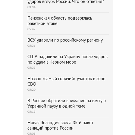
ударов вглубь России. Что он ответил?
03:34
Пензенская область подверглась
ракетной атаке
05:47
ВСУ ударили по российскому региону
05:36
США надавили на Украину после ударов
по судам в Черном море
05:33
Назван «самый горячий» участок в зоне
СВО
05:20
В России обратили внимание на взятую
Украиной паузу в одной теме
05:13
Новая Зеландия ввела 35-й пакет
санкций против России
05:08