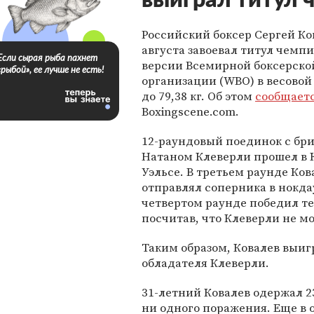
выиграл титул 
Российский боксер Сергей Ко
августа завоевал титул чемп
Если сырая рыба пахнет
версии Всемирной боксерско
«рыбой», ее лучше не есть!
организации (WBO) в весовой
до 79,38 кг. Об этом
сообщает
Boxingscene.com.
12-раундовый поединок с бр
Натаном Клеверли прошел в 
Уэльсе. В третьем раунде Ко
отправлял соперника в нокдау
четвертом раунде победил те
посчитав, что Клеверли не м
Таким образом, Ковалев выиг
обладателя Клеверли.
31-летний Ковалев одержал 23
ни одного поражения. Еще в 