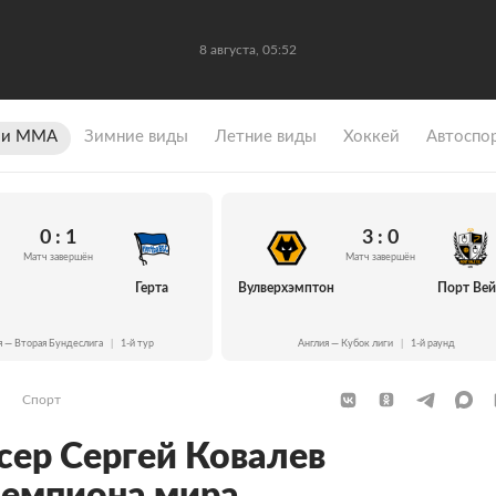
8 августа, 05:52
 и ММА
Зимние виды
Летние виды
Хоккей
Автоспо
0 : 1
3 : 0
Матч завершён
Матч завершён
Герта
Вулверхэмптон
Порт Ве
я — Вторая Бундеслига
|
1-й тур
Англия — Кубок лиги
|
1-й раунд
Спорт
сер Сергей Ковалев