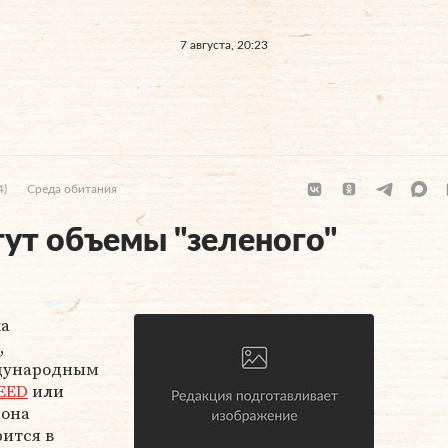
7 августа, 20:23
4)
Среда обитания
тут объемы "зеленого"
ка
,
дународным
EED
или
иона
рится в