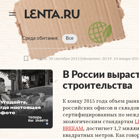
11
A
Среда обитания
Все
04:00, 30 сентября 2013
(обновлено: 20:19, 14 января 201
В России вырас
строительства
К концу 2015 года объем рын
Угадайте,
российских офисов и складов
где настоящее
фото
сертифицированных по меж
экологическим стандартам
L
BREEAM
, достигнет 1,2 милл
квадратных метров. Как гово