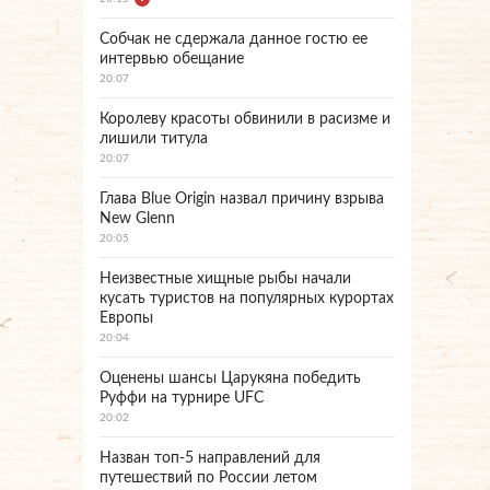
Собчак не сдержала данное гостю ее
интервью обещание
20:07
Королеву красоты обвинили в расизме и
лишили титула
20:07
Глава Blue Origin назвал причину взрыва
New Glenn
20:05
Неизвестные хищные рыбы начали
кусать туристов на популярных курортах
Европы
20:04
Оценены шансы Царукяна победить
Руффи на турнире UFC
20:02
Назван топ-5 направлений для
путешествий по России летом