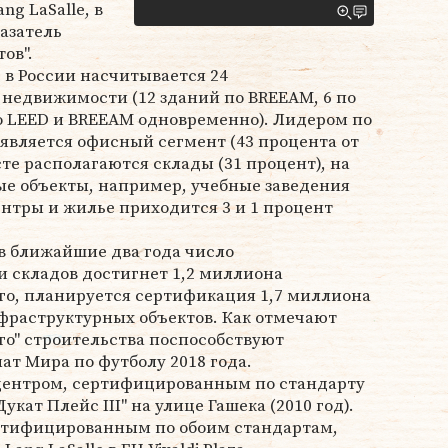
g LaSalle, в
азатель
ов".
 в России насчитывается 24
недвижимости (12 зданий по BREEAM, 6 по
 по LEED и BREEAM одновременно). Лидером по
 является офисный сегмент (43 процента от
сте располагаются склады (31 процент), на
ые объекты, например, учебные заведения
ентры и жилье приходится 3 и 1 процент
в ближайшие два года число
 складов достигнет 1,2 миллиона
го, планируется сертификация 1,7 миллиона
фраструктурных объектов. Как отмечают
го" строительства поспособствуют
т Мира по футболу 2018 года.
центром, сертифицированным по стандарту
кат Плейс III" на улице Гашека (2010 год).
ртифицированным по обоим стандартам,