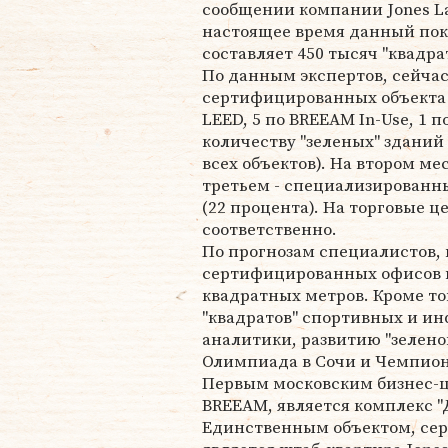
сообщении компании Jones Lan
настоящее время данный пок
составляет 450 тысяч "квадрат
По данным экспертов, сейчас
сертифицированных объекта 
LEED, 5 по BREEAM In-Use, 1
количеству "зеленых" зданий
всех объектов). На втором ме
третьем - специализированн
(22 процента). На торговые ц
соответственно.
По прогнозам специалистов, 
сертифицированных офисов и
квадратных метров. Кроме то
"квадратов" спортивных и ин
аналитики, развитию "зелено
Олимпиада в Сочи и Чемпиона
Первым московским бизнес-
BREEAM, является комплекс "Ду
Единственным объектом, се