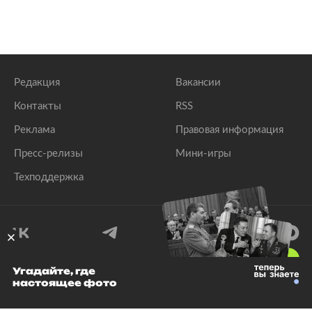
Редакция
Вакансии
Контакты
RSS
Реклама
Правовая информация
Пресс-релизы
Мини-игры
Техподдержка
18
+
Угадайте, где
настоящее фото
© 1999–2026 Все права защищены.
ООО «Лента.Ру»