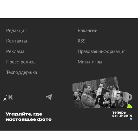
Редакция
Вакансии
Контакты
RSS
Реклама
Правовая информация
Пресс-релизы
Мини-игры
Техподдержка
18
+
Угадайте, где
настоящее фото
© 1999–2026 Все права защищены.
ООО «Лента.Ру»
Лента добра