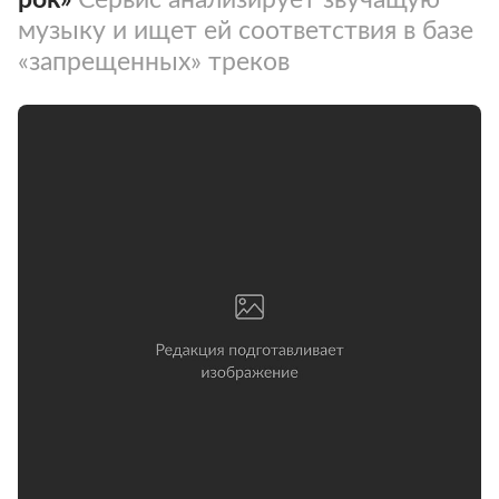
музыку и ищет ей соответствия в базе
«запрещенных» треков