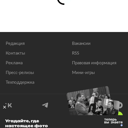
Редакция
Вакансии
Контакты
RSS
Реклама
Правовая информация
Пресс-релизы
Мини-игры
Техподдержка
18
+
Угадайте, где
настоящее фото
© 1999–2026 Все права защищены.