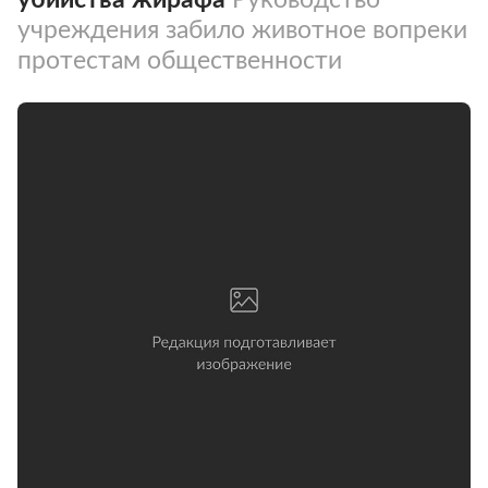
учреждения забило животное вопреки
протестам общественности