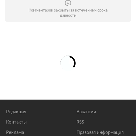
Комментарии закрыты за истечением срока
давности
Редакция
Вакансии
Контакты
RSS
Реклама
Правовая информация