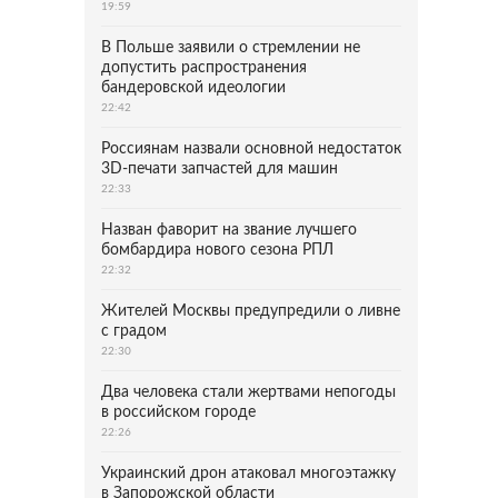
19:59
В Польше заявили о стремлении не
допустить распространения
бандеровской идеологии
22:42
Россиянам назвали основной недостаток
3D-печати запчастей для машин
22:33
Назван фаворит на звание лучшего
бомбардира нового сезона РПЛ
22:32
Жителей Москвы предупредили о ливне
с градом
22:30
Два человека стали жертвами непогоды
в российском городе
22:26
Украинский дрон атаковал многоэтажку
в Запорожской области