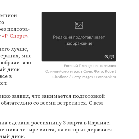
емпион
то
ез полтора-
т
«Р-Спорт»
.
ного лучше,
перация, мне
зобрали всю
Евгений Плющенко на зимних
ый диск
Олимпийских играх в Сочи. Фото: Robert
все в
Cianflone / Getty Images / Fotobank.ru
ст.
енко заявил, что занимается подготовкой
 обязательно со всеми встретится. С кем
ла сделана россиянину 3 марта в Израиле.
очника четыре винта, на которых держался
ный диск.