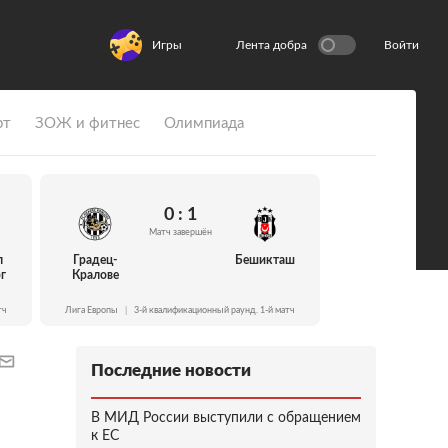
Игры
Лента добра
Войти
рт
ЗОЖ и фитнес
Олимпиада
0 : 1
Матч завершён
л
Градец-
Бешикташ
г
Кралове
тч
Лига Европы
|
3-й квалификационный раунд. 1-й матч
Последние новости
В МИД России выступили с обращением
к ЕС