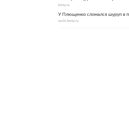
lenta.ru
У Плющенко сломался шуруп в п
sochi.lenta.ru