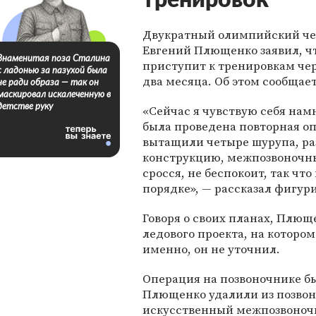
тренировок
Двукратный олимпийский ч
Евгений Плющенко заявил, ч
Знаменитая поза Сталина
приступит к тренировкам чер
с ладонью за пазухой была
два месяца. Об этом сообщае
не ради образа — так он
маскировал искалеченную в
детстве руку
«Сейчас я чувствую себя нам
была проведена повторная о
вытащили четыре шурупа, ра
конструкцию, межпозвоночн
сросся, не беспокоит, так что 
порядке», — рассказал фигури
Говоря о своих планах, Плющ
ледового проекта, на котором
именно, он не уточнил.
Операция на позвоночнике бы
Плющенко удалили из позвон
искусственный межпозвоноч