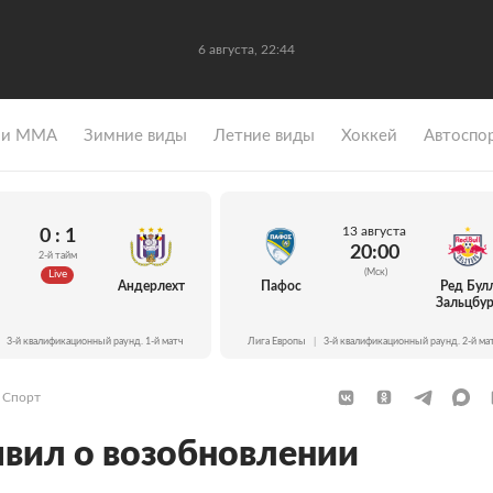
6 августа, 22:44
 и ММА
Зимние виды
Летние виды
Хоккей
Автоспо
13 августа
0 : 1
20:00
2-й тайм
(Мск)
Live
Андерлехт
Пафос
Ред Бул
Зальцбур
3-й квалификационный раунд. 1-й матч
Лига Европы
|
3-й квалификационный раунд. 2-й ма
Спорт
вил о возобновлении