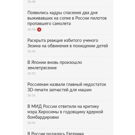
10:40
Появились кадры спасения два дня
выживавших на сопке в России пилотов
пропавшего самолета
10:56
Раскрыта реакция избитого ученого
Зезина на обвинения в похищении детей
10:55
В Японии вновь произошло
землетрясение
10:52
Россиянам назвали главный недостаток
3D-печати запчастей для машин
10:51
В МИД России ответили на критику
мэра Хиросимы в годовщину ядерной
бомбардировки
10:51
В России родилась Евгеника