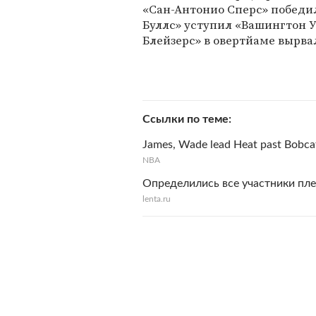
«Сан-Антонио Сперс» победил
Буллс» уступил «Вашингтон Уи
Блейзерс» в овертйаме вырвал
Ссылки по теме
James, Wade lead Heat past Bobca
NBA
Определились все участники пл
lenta.ru