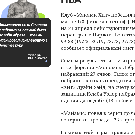
НБА
Клуб «Майами Хит» победил 
матче 1/8 финала плей-офф Н
Знаменитая поза Сталина
на 21 апреля действующий ч
с ладонью за пазухой была
переиграл «Шарлотт Бобкэтс»
не ради образа — так он
99:88 (19:23, 30:19, 23:23, 27:23
маскировал искалеченную в
детстве руку
сообщает официальный сайт
Самым результативным игро
стал форвард «Майами» Леб
набравший 27 очков. Также от
набранных очков преодолел 
«Хит» Дуэйн Уэйд, на счету к
защитник Кемба Уокер набрал
сделал дабл-дабл (18 очков и 
«Майами» повел в серии до че
соперники проведет 23 апрел
Помимо этой игры, прошло ещ