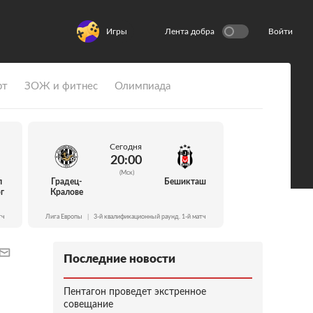
Игры
Лента добра
Войти
рт
ЗОЖ и фитнес
Олимпиада
Сегодня
20:00
(Мск)
л
Градец-
Бешикташ
г
Кралове
тч
Лига Европы
|
3-й квалификационный раунд. 1-й матч
Последние новости
Пентагон проведет экстренное
совещание