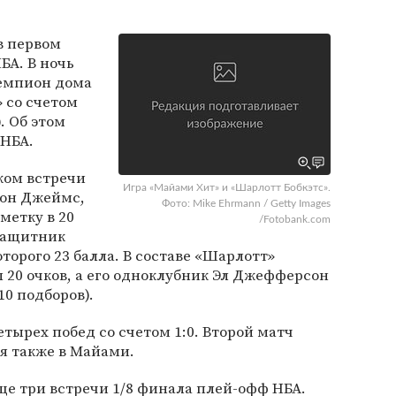
в первом
БА. В ночь
емпион дома
 со счетом
). Об этом
 НБА.
ком встречи
Игра «Майами Хит» и «Шарлотт Бобкэтс».
рон Джеймс,
Фото: Mike Ehrmann / Getty Images
метку в 20
/Fotobank.com
защитник
оторого 23 балла. В составе «Шарлотт»
 20 очков, а его одноклубник Эл Джефферсон
10 подборов).
тырех побед со счетом 1:0. Второй матч
я также в Майами.
е три встречи 1/8 финала плей-офф НБА.