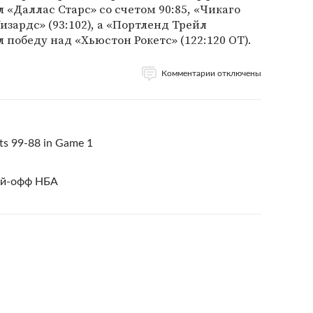
 «Даллас Старс» со счетом 90:85, «Чикаго
зардс» (93:102), а «Портленд Трейл
 победу над «Хьюстон Рокетс» (122:120 ОТ).
Комментарии отключены
ts 99-88 in Game 1
ей-офф НБА