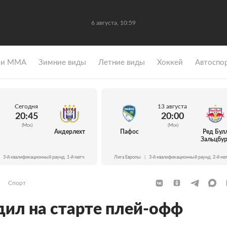
6 августа, 10:59
 и ММА
Зимние виды
Летние виды
Хоккей
Автоспо
Сегодня
13 августа
20:45
20:00
(Мск)
(Мск)
Андерлехт
Пафос
Ред Бул
Зальцбур
3-й квалификационный раунд. 1-й матч
Лига Европы
|
3-й квалификационный раунд. 2-й ма
Спорт
ил на старте плей-офф