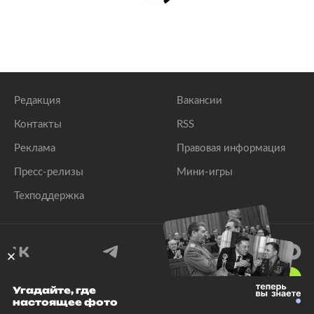
Редакция
Вакансии
Контакты
RSS
Реклама
Правовая информация
Пресс-релизы
Мини-игры
Техподдержка
18
+
Угадайте, где
настоящее фото
© 1999–2026 Все права защищены.
ООО «Лента.Ру»