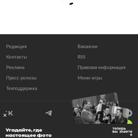
Редакция
Вакансии
Контакты
RSS
Реклама
Правовая информация
Пресс-релизы
Мини-игры
Техподдержка
18
+
Угадайте, где
настоящее фото
© 1999–2026 Все права защищены.