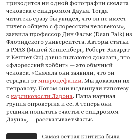
приводится ни одной фотографии скелета
человека с синдромом Дауна. Тогда
читатель сразу бы увидел, что он не имеет
ничего общего с флоресским человеком», —
заявила профессор Дин Фальк (Dean Falk) из
Флоридского университета. Авторы статьи
в PNAS (Мацей Хенненберг, Роберт Экхардт
и Кеннет Сю) давно пытаются доказать, что
«флоресский хоббит» — это обычный
человек. «Сначала они заявили, что он
страдал от
микроцефалии
. Мы доказали их
неправоту. Потом они выдвинули гипотезу
о
карликовости Ларона
. Наша научная
группа опровергла и ее. А теперь они
решили попытать счастья с синдромом
Дауна», — рассказывает Фальк.
Самая острая критика была