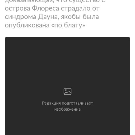
острова Флореса страдало от
синдрома Дауна, якобы была
опубликована «по блату»