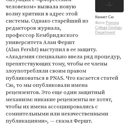
человеком» вызвала новую
волну критики в адрес этой
Кеннет Сю
системы. Однако старейший из
Фото:
Pomona
редакторов журнала,
College Geology
Department
профессор Кембриджского
университета Алан Фершт
(Alan Fersht) выступил в ее защиту.
«Академия специально ввела ряд процедур,
препятствующих тому, чтобы ее члены
злоупотребляли своим правом
публиковаться в PNAS. Что касается статей
Сю, то мы опубликовали имена
рецензентов. Это еще один защитный
механизм: никакие рецензенты не хотят,
чтобы их имена ассоциировались с
сомнительными или некачественными
публикациями», — сказал Фершт.