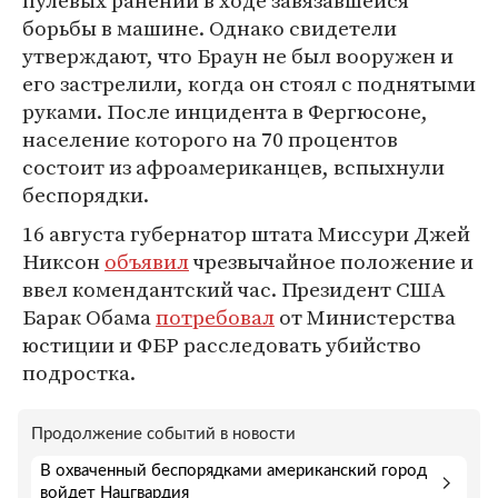
пулевых ранений в ходе завязавшейся
борьбы в машине. Однако свидетели
утверждают, что Браун не был вооружен и
его застрелили, когда он стоял с поднятыми
руками. После инцидента в Фергюсоне,
население которого на 70 процентов
состоит из афроамериканцев, вспыхнули
беспорядки.
16 августа губернатор штата Миссури Джей
Никсон
объявил
чрезвычайное положение и
ввел комендантский час. Президент США
Барак Обама
потребовал
от Министерства
юстиции и ФБР расследовать убийство
подростка.
Продолжение событий в новости
В охваченный беспорядками американский город
войдет Нацгвардия