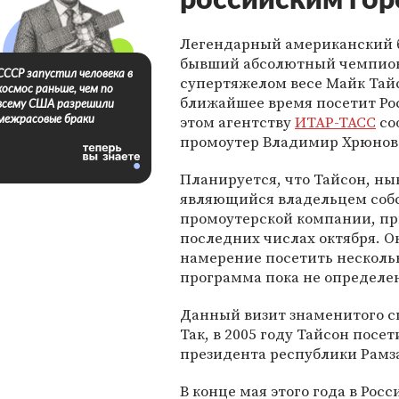
российским го
Легендарный американский 
бывший абсолютный чемпион
СССР запустил человека в
супертяжелом весе Майк Тай
космос раньше, чем по
ближайшее время посетит Ро
всему США разрешили
этом агентству
ИТАР-ТАСС
со
межрасовые браки
промоутер Владимир Хрюнов
Планируется, что Тайсон, ны
являющийся владельцем соб
промоутерской компании, пр
последних числах октября. О
намерение посетить нескольк
программа пока не определе
Данный визит знаменитого с
Так, в 2005 году Тайсон пос
президента республики Рамз
В конце мая этого года в Ро