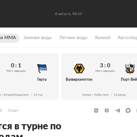
8 августа, 08:10
 и ММА
Зимние виды
Летние виды
Хоккей
Автоспо
0 : 1
3 : 0
Матч завершён
Матч завершён
Герта
Вулверхэмптон
Порт Ве
я — Вторая Бундеслига
|
1-й тур
Англия — Кубок лиги
|
1-й раунд
4)
Спорт
ся в турне по