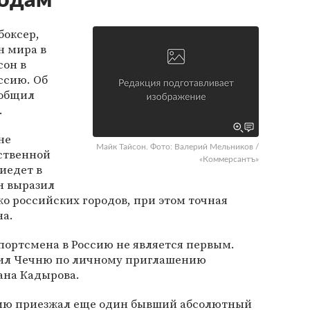
родам
боксер,
 мира в
сон в
ссию. Об
общил
.
не
Майк Тайсон. Фото: Валерий Мельников /
ственной
«Коммерсантъ»
иедет в
н выразил
о российских городов, при этом точная
на.
портсмена в Россию не является первым.
етил Чечню по личному приглашению
ана Кадырова.
ссию приезжал еще один бывший абсолютный