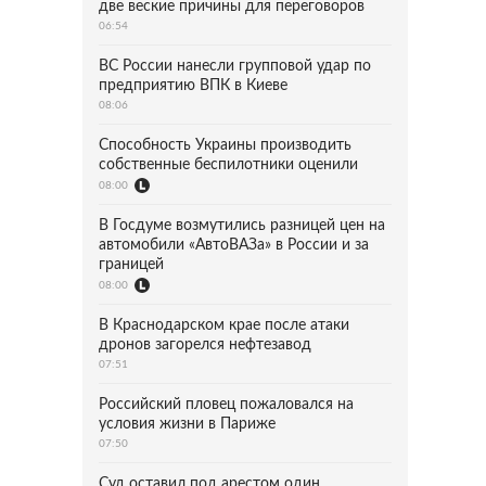
две веские причины для переговоров
06:54
ВС России нанесли групповой удар по
предприятию ВПК в Киеве
08:06
Способность Украины производить
собственные беспилотники оценили
08:00
В Госдуме возмутились разницей цен на
автомобили «АвтоВАЗа» в России и за
границей
08:00
В Краснодарском крае после атаки
дронов загорелся нефтезавод
07:51
Российский пловец пожаловался на
условия жизни в Париже
07:50
Суд оставил под арестом один