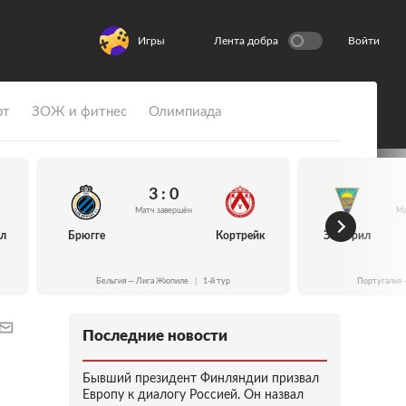
Игры
Лента добра
Войти
рт
ЗОЖ и фитнес
Олимпиада
3 : 0
Матч завершён
Ма
йл
Брюгге
Кортрейк
Эшторил
Бельгия — Лига Жюпиле
|
1-й тур
Португалия 
Последние новости
Бывший президент Финляндии призвал
Европу к диалогу Россией. Он назвал