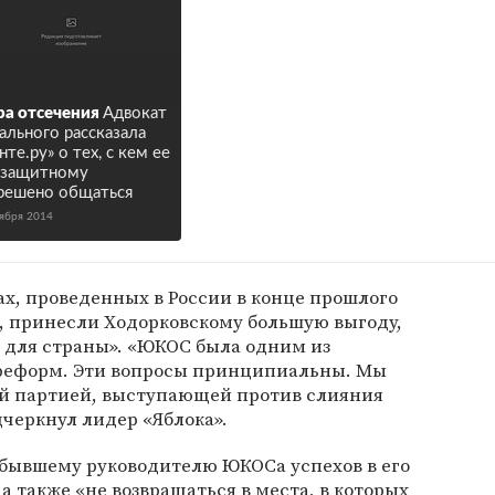
а отсечения
Адвокат
ального рассказала
нте.ру» о тех, с кем ее
дзащитному
решено общаться
тября 2014
х, проведенных в России в конце прошлого
ю, принесли Ходорковскому большую выгоду,
 для страны». «ЮКОС была одним из
реформ. Эти вопросы принципиальны. Мы
й партией, выступающей против слияния
дчеркнул лидер «Яблока».
бывшему руководителю ЮКОСа успехов в его
а также «не возвращаться в места, в которых