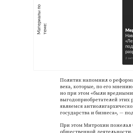
М
а
т
р
и
а
л
ы
п
о
т
е
м
е
е
:
Мер
Нав
«Ле
по
раз
2 ок
Политик напомнил о реформа
века, которые, по его мнени
но при этом «были вредными
выгодоприобретателей этих 
являемся антиолигархическо
государства и бизнеса», — по
При этом Митрохин пожелал 
общественной деятельности, 