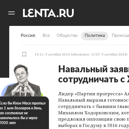
11
A
Россия
Все
Общество
Политика
Происше
14:11, 9 октября 2014
(обновлено: 15:07, 9 октября 2014)
Навальный заяв
сотрудничать с
Лидер «Партии прогресса» А
Навальный выразил готовнос
Если бы Илон Маск тратил
сотрудничать с бывшим гла
по 1 млн долларов в день,
Михаилом Ходорковским, ко
его состояние не
предложил оппозиции свою 
закончилось бы и через
2000 лет
выборах в Госдуму в 2016 году