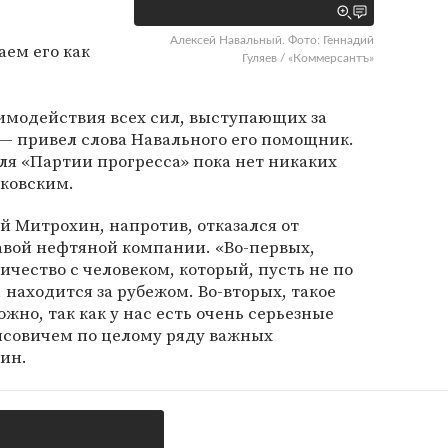
Алексей Навальный. Фото: Геннадий
аем его как
Гуляев / «Коммерсантъ»
имодействия всех сил, выступающих за
 — привел слова Навального его помощник.
еля «Партии прогресса» пока нет никаких
рковским.
й Митрохин, напротив, отказался от
авой нефтяной компании. «Во-первых,
ичество с человеком, который, пусть не по
 находится за рубежом. Во-вторых, такое
жно, так как у нас есть очень серьезные
исовичем по целому ряду важных
ин.