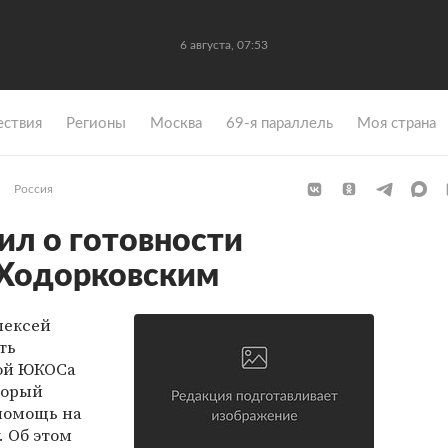
6 августа, 07:53
ствия
Регионы
Москва
69-я параллель
Моя страна
Россия
ил о готовности
 Ходорковским
лексей
ть
вой ЮКОСа
торый
помощь на
. Об этом