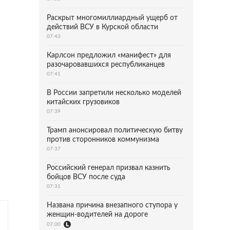
Раскрыт многомиллиардный ущерб от
действий ВСУ в Курской области
07:43
Карлсон предложил «манифест» для
разочаровавшихся республиканцев
07:41
В России запретили несколько моделей
китайских грузовиков
07:39
Трамп анонсировал политическую битву
против сторонников коммунизма
07:37
Российский генерал призвал казнить
бойцов ВСУ после суда
07:31
Названа причина внезапного ступора у
женщин-водителей на дороге
07:00