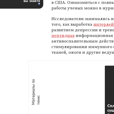
в США. Ознакомиться с полн
работы ученых можно в журн
Исследователи занимались 
того, как выработка
интерлей
развитием депрессии и трево
пептидная
информационная 
антивоспалительным действи
стимулировании иммунного о
тканей, ожоги и другие вед
М
а
т
р
и
а
л
ы
п
о
т
е
м
е
е
:
Спл
су