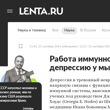
11
A
Наука и техника
Все
Наука
В России
Кос
11:41, 21 октября 2014
(обновлено: 12:27, 21 октября 201
Работа иммунно
депрессию у м
Депрессия и тревожный невр
напрямую связаны с функци
СССР запустил человека в
иммунной системы, выяснил
космос раньше, чем по
ученых под руководством Д
всему США разрешили
Хоудс (Georgia E. Hodes) из 
межрасовые браки
медицины Икана больницы 