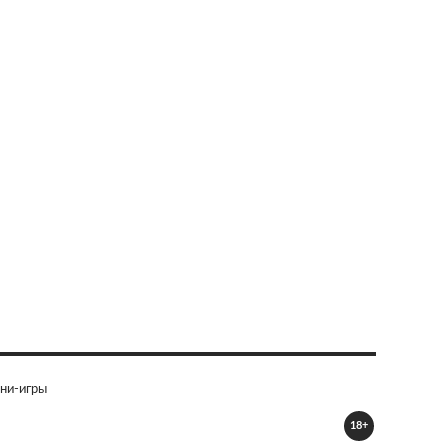
ни-игры
18+