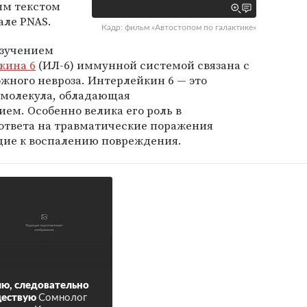
ым текстом
але PNAS.
Кадр: фильм «Автостопом по галактике»
изучением
кина 6
(ИЛ-6) иммунной системой связана с
жного невроза. Интерлейкин 6 — это
молекула, обладающая
ем. Особенно велика его роль в
твета на травматические поражения
ущие к воспалению повреждения.
ю, следовательно
ществую
Сомнолог