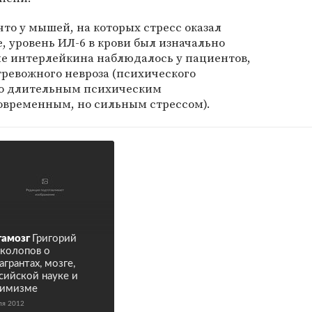
что у мышей, на которых стресс оказал
, уровень ИЛ-6 в крови был изначально
е интерлейкина наблюдалось у пациентов,
ревожного невроза (психического
го длительным психическим
временным, но сильным стрессом).
амозг
Григорий
колопов о
агрантах, мозге,
сийской науке и
тимизме
ля 2012