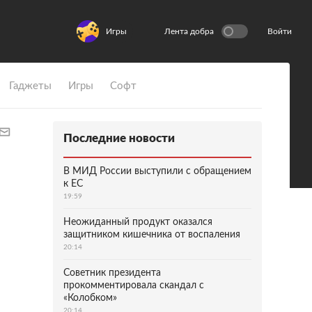
Игры
Лента добра
Войти
Гаджеты
Игры
Софт
Последние новости
В МИД России выступили с обращением
к ЕС
19:59
Неожиданный продукт оказался
защитником кишечника от воспаления
20:14
Советник президента
прокомментировала скандал с
«Колобком»
20:14