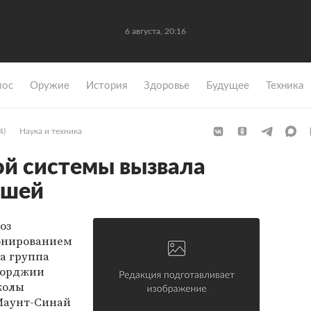
6 августа, 20:16
мос
Оружие
История
Здоровье
Будущее
Техника
4)
Наука и техника
й системы вызвала
ышей
оз
онированием
а группа
жорджии
Школы
Маунт-Синай