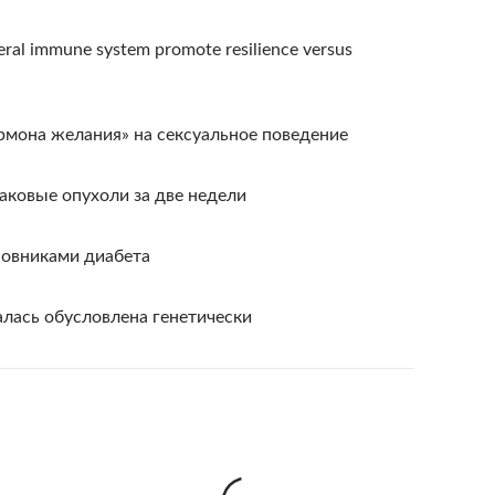
pheral immune system promote resilience versus
рмона желания» на сексуальное поведение
аковые опухоли за две недели
новниками диабета
алась обусловлена генетически