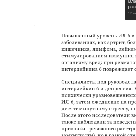
Вла
рас
17 м
Повышенный уровень ИЛ-6 в 
заболеваниях, как артрит, бо
кишечника, лимфома, лейкем
стимулированием иммунного 
организму вред: при ревмат
интерлейкина 6 повреждает 
Специалисты под руководств
интерлейкин 6 и депрессия.
психически уравновешенных 
ИЛ-6, затем ежедневно на пр
десятиминутному стрессу, п
После этого исследователи в
также наблюдали за поведен
признаки тревожного расстр
замкнутости), но в разной ст