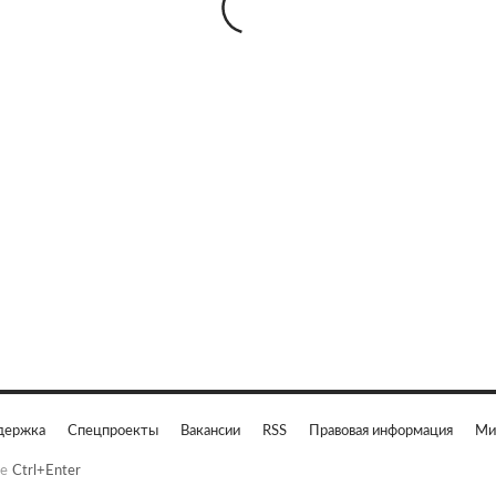
держка
Спецпроекты
Вакансии
RSS
Правовая информация
Ми
е
Ctrl+Enter