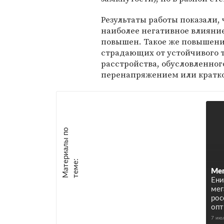
Результаты работы показали, 
наиболее негативное влияние
повышен. Такое же повышени
страдающих от устойчивого т
расстройства, обусловленно
перенапряжением или кратко
М
а
т
р
и
а
л
ы
п
о
т
е
м
е
е
:
Мег
Ени
мег
рос
оп
7 ию