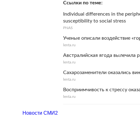
Ссылки по теме
Individual differences in the peri
susceptibility to social stress
PNAS
Ученые описали воздействие «го
lenta.ru
Австралийская ягода вылечила р
lenta.ru
Сахарозаменители оказались ви
lenta.ru
Восприимчивость к стрессу оказ
lenta.ru
Новости СМИ2