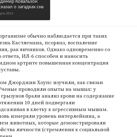
димир Ковальзон
сказал о загадках сна
арта 2011
организме обычно наблюдается при таких
лезнь Кастлемана, псориаз, воспаление
ия, рак яичников. Однако одновременно со
ответа, ИЛ-6 способен и наносить
оидном артрите повышенная концентрация
суставы.
ом Джорджии Хоупс изучили, как связан
 Ученые проводили опыты на мышах: у
грызунов брали анализ крови на содержание
отяжении 10 дней подвергали
одсаживая в клетку к агрессивным мышам.
новь измеряли уровень интерлейкина, а
ием животных, которые демонстрировали
ойства личности (стремления к социальной
епени.