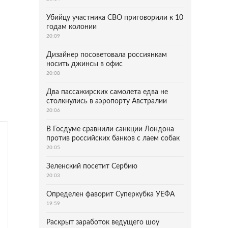
Убийцу участника СВО приговорили к 10
годам колонии
20:09
Дизайнер посоветовала россиянкам
носить джинсы в офис
20:08
Два пассажирских самолета едва не
столкнулись в аэропорту Австралии
20:06
В Госдуме сравнили санкции Лондона
против российских банков с лаем собак
20:05
Зеленский посетит Сербию
20:03
Определен фаворит Суперкубка УЕФА
19:59
Раскрыт заработок ведущего шоу