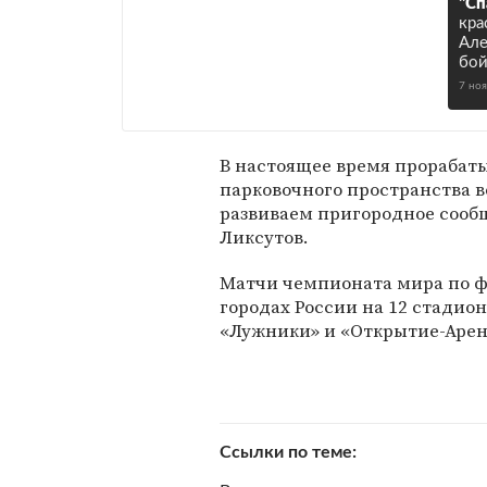
"Сп
кра
Але
бой
7 но
В настоящее время прорабат
парковочного пространства в
развиваем пригородное сооб
Ликсутов.
Матчи чемпионата мира по фу
городах России на 12 стадион
«Лужники» и «Открытие-Арен
Ссылки по теме