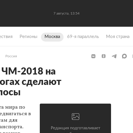
7 августа, 13:54
ствия
Регионы
Москва
69-я параллель
Моя страна
Россия
 ЧМ-2018 на
огах сделают
лосы
та мира по
едвигаться в
сам для
анспорта.