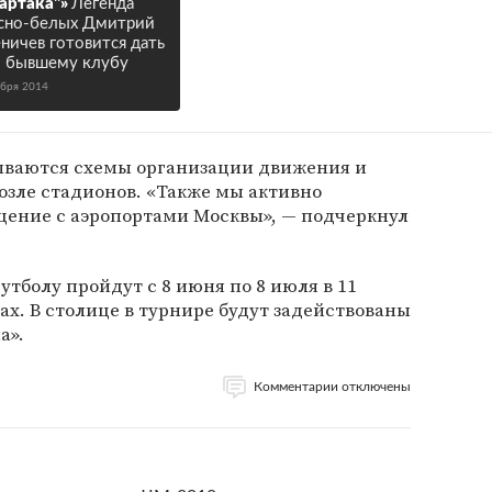
артака"»
Легенда
сно-белых Дмитрий
ничев готовится дать
 бывшему клубу
ября 2014
ываются схемы организации движения и
озле стадионов. «Также мы активно
щение с аэропортами Москвы», — подчеркнул
тболу пройдут с 8 июня по 8 июля в 11
ах. В столице в турнире будут задействованы
а».
Комментарии отключены