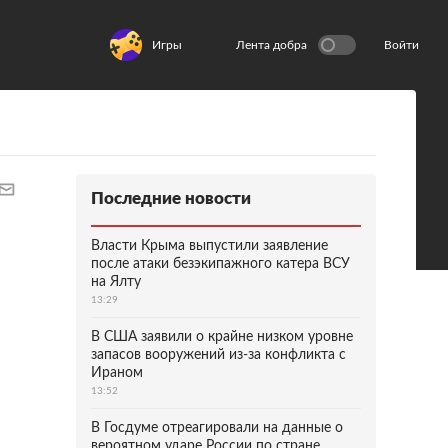
Игры
Лента добра
Войти
Последние новости
Власти Крыма выпустили заявление
после атаки безэкипажного катера ВСУ
на Ялту
13:29
В США заявили о крайне низком уровне
запасов вооружений из-за конфликта с
Ираном
13:52
В Госдуме отреагировали на данные о
вероятном ударе России по стране