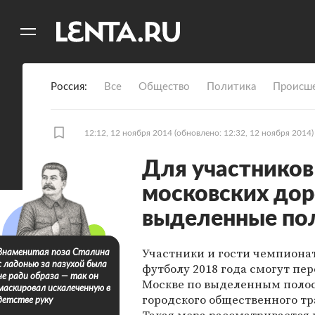
11
A
Россия
Все
Общество
Политика
Происше
12:12, 12 ноября 2014
(обновлено: 12:32, 12 ноября 2014)
Для участников
московских дор
выделенные по
Участники и гости чемпиона
Знаменитая поза Сталина
с ладонью за пазухой была
футболу 2018 года смогут пер
не ради образа — так он
Москве по выделенным поло
маскировал искалеченную в
городского общественного тр
детстве руку