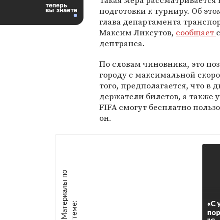
Такая мера рассматривается 
подготовки к турниру. Об это
глава департамента транспо
Максим Ликсутов,
сообщает
дептранса.
По словам чиновника, это по
городу с максимальной скоро
того, предполагается, что в
держатели билетов, а также
FIFA смогут бесплатно польз
он.
М
а
т
р
и
а
л
ы
п
о
т
е
м
е
е
:
«С 
пор