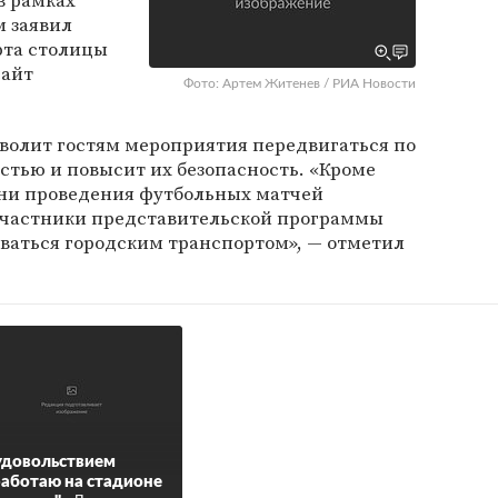
в рамках
м заявил
рта столицы
сайт
Фото: Артем Житенев / РИА Новости
зволит гостям мероприятия передвигаться по
стью и повысит их безопасность. «Кроме
 дни проведения футбольных матчей
 участники представительской программы
оваться городским транспортом», — отметил
удовольствием
аботаю на стадионе