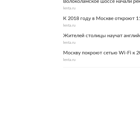
Волоколамское шоссе начали ре
lenta.ru
К 2018 году в Москве откроют 1
lenta.ru
Жителей столицы научат англий
lenta.ru
Москву покроют сетью Wi-Fi к 2
lenta.ru