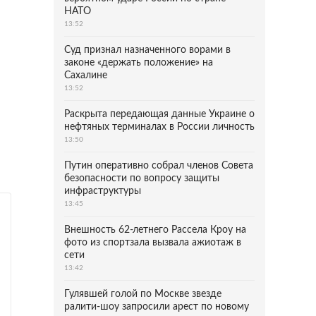
НАТО
13:52
Суд признал назначенного ворами в
законе «держать положение» на
Сахалине
13:52
Раскрыта передающая данные Украине о
нефтяных терминалах в России личность
13:50
Путин оперативно собрал членов Совета
безопасности по вопросу защиты
инфраструктуры
13:45
Внешность 62-летнего Рассела Кроу на
фото из спортзала вызвала ажиотаж в
сети
13:42
Гулявшей голой по Москве звезде
ралити-шоу запросили арест по новому