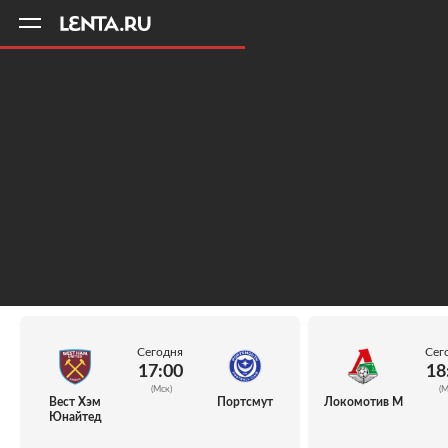
11
A
Сегодня
Сег
17:00
18
(Мск)
(М
Вест Хэм
Портсмут
Локомотив М
Юнайтед