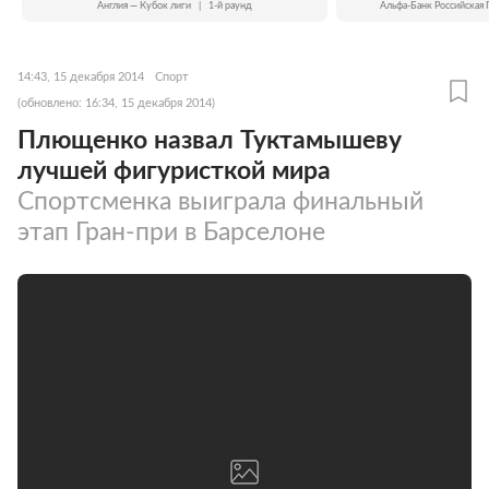
Англия — Кубок лиги
|
1-й раунд
Альфа-Банк Российская 
14:43, 15 декабря 2014
Спорт
(обновлено: 16:34, 15 декабря 2014)
Плющенко назвал Туктамышеву
лучшей фигуристкой мира
Спортсменка выиграла финальный
этап Гран-при в Барселоне