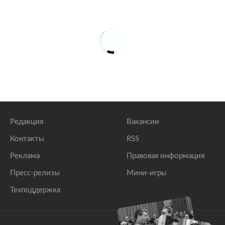
Редакция
Вакансии
Контакты
RSS
Реклама
Правовая информация
Пресс-релизы
Мини-игры
Техподдержка