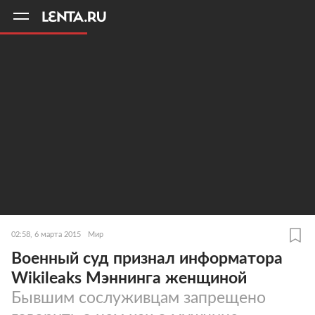
11
A
02:58, 6 марта 2015
Мир
Военный суд признал информатора
Wikileaks Мэннинга женщиной
Бывшим сослуживцам запрещено