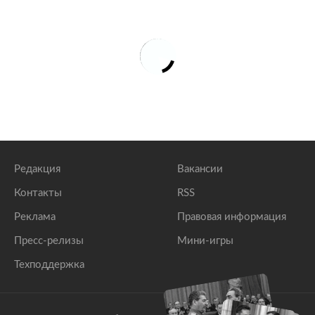
Редакция
Вакансии
Контакты
RSS
Реклама
Правовая информация
Пресс-релизы
Мини-игры
Техподдержка